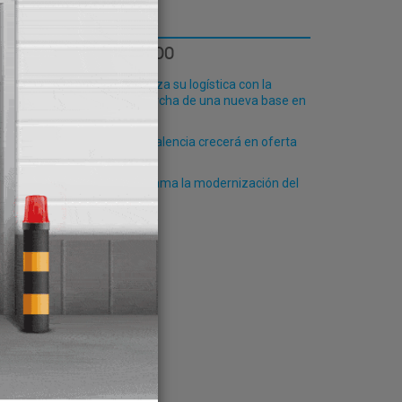
LO MÁS LEÍDO
Fribasa refuerza su logística con la
puesta en marcha de una nueva base en
Vizcaya
El Puerto de Valencia crecerá en oferta
ro-pax
Algeciras reclama la modernización del
PCF
 por
lación
rte y