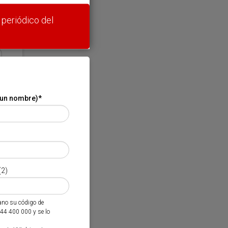
 periódico del
 un nombre)
*
(2)
mano su código de
944 400 000 y se lo