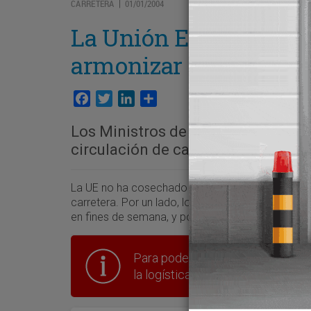
CARRETERA
01/01/2004
|
La Unión Europea frac
armonizar la carretera
Facebook
Twitter
LinkedIn
Compartir
Los Ministros de Transporte no se
circulación de camiones en fines
La UE no ha cosechado sino fracasos o grandes d
carretera. Por un lado, los Ministros de Transpor
en fines de semana, y por otro, el acuerdo sobre
Para poder seguir leyendo hay que
la logística en España.