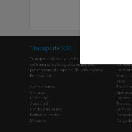
Transporte XXI
Secci
Transporte XXI es el periódico de referencia
Política
del transporte y la logística en España,
Carreter
perteneciente al Grupo XXI de Comunicación
Ferrocarr
Empresarial.
Marítimo
Aéreo
Quienes somos
Transitar
Contacto
Operadore
Publicidad
Express
Aviso legal
Tecnolog
Condiciones de uso
Servicios
Política de cookies
Formació
Mi cuenta
Cargado