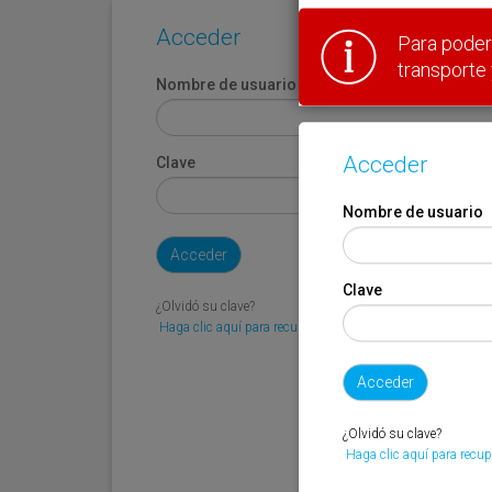
Acceder
Para poder 
transporte 
Nombre de usuario
Acceder
Clave
Nombre de usuario
Clave
¿Olvidó su clave?
Haga clic aquí para recuperarla.
¿Olvidó su clave?
Haga clic aquí para recup