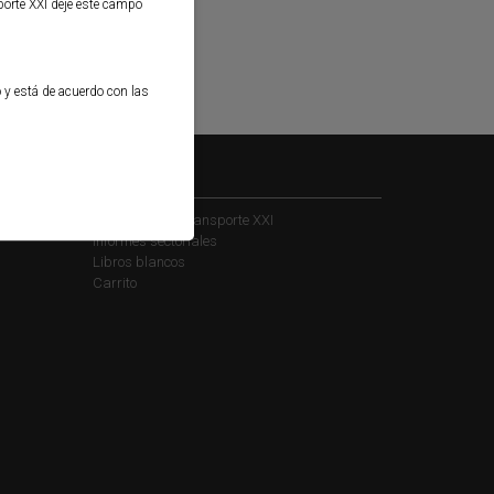
porte XXI deje este campo
o y está de acuerdo con las
Kiosko
Suscribirse a Transporte XXI
Informes sectoriales
Libros blancos
Carrito