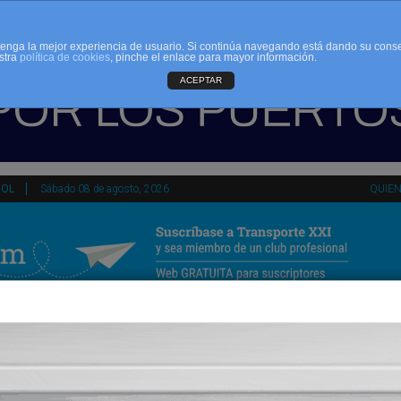
d tenga la mejor experiencia de usuario. Si continúa navegando está dando su cons
stra
política de cookies
, pinche el enlace para mayor información.
ACEPTAR
ÑOL
Sábado 08 de agosto, 2026
QUIE
tir
HEMEROTECA
AGENDA
KIOSKO
NDALUCÍA
PAÍS VASCO
ESPAÑA
INTERNACIONAL