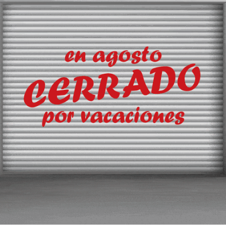
asa en sus intentos de
 ponen de acuerdo sobre las prohibiciones de
 de semana
udas en sus últimas iniciativas de armonización del transporte
te no han alcanzado un acuerdo sobre las prohibiciones de circu
 los peajes electrónicos suscita muchas preguntas.
 estar suscrito a Transporte XXI, el periódico del transpo