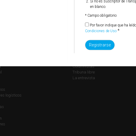
Si no es suscriptor de Trans
en blanco.
* Campo obligatorio
Por favor indique que ha leíd
*
Condiciones de Uso
ones
Opinión
Editorial
a
Columnistas
il
Tribuna libre
La entrevista
ios
s logísticos
ías
n
res