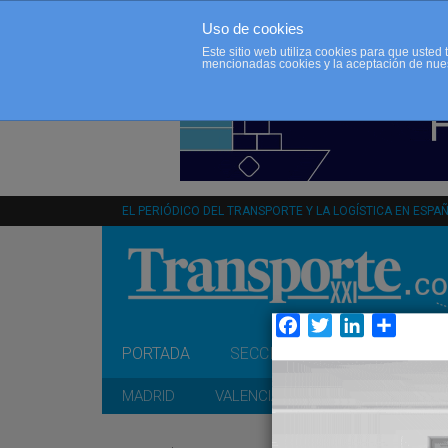
Uso de cookies
Este sitio web utiliza cookies para que uste
mencionadas cookies y la aceptación de nue
EL PERIÓDICO DEL TRANSPORTE Y LA LOGÍSTICA EN ESPA
Facebook
Twitter
LinkedIn
Compar
PORTADA
SECCIONES
OPINIÓN
MADRID
VALENCIA
CATALUÑA
A