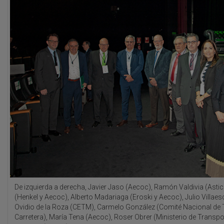
De izquierda a derecha, Javier Jaso (Aecoc), Ramón Valdivia (Astic 
(Henkel y Aecoc), Alberto Madariaga (Eroski y Aecoc), Julio Villae
Ovidio de la Roza (CETM), Carmelo González (Comité Nacional de 
Carretera), María Tena (Aecoc), Roser Obrer (Ministerio de Transpo