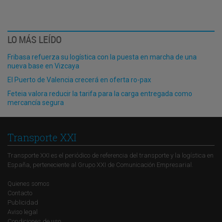
LO MÁS LEÍDO
Fribasa refuerza su logística con la puesta en marcha de una
nueva base en Vizcaya
El Puerto de Valencia crecerá en oferta ro-pax
Feteia valora reducir la tarifa para la carga entregada como
mercancía segura
Transporte XXI
Transporte XXI es el periódico de referencia del transporte y la logística en
España, perteneciente al Grupo XXI de Comunicación Empresarial.
Quienes somos
Contacto
Publicidad
Aviso legal
Condiciones de uso