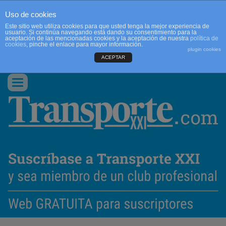
Uso de cookies
Este sitio web utiliza cookies para que usted tenga la mejor experiencia de
usuario. Si continúa navegando está dando su consentimiento para la
aceptación de las mencionadas cookies y la aceptación de nuestra
política de
cookies
, pinche el enlace para mayor información.
plugin cookies
ACEPTAR
QUIENES SOMOS
CONTACTO
PUBLICIDAD
ACCEDER
Conmutar
navegación