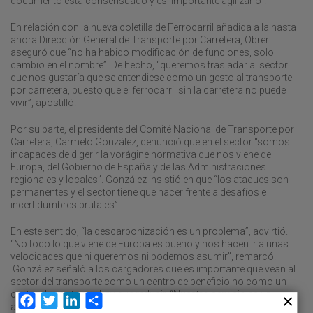
documento está consensuado y es importante agilizarlo”.
En relación con la nueva coletilla de Ferrocarril añadida a la hasta
ahora Dirección General de Transporte por Carretera, Obrer
aseguró que “no ha habido modificación de funciones, solo
cambio en el nombre”. De hecho, “queremos trasladar al sector
que nos gustaría que se entendiese como un gesto al transporte
por carretera, puesto que el ferrocarril sin la carretera no puede
vivir”, apostilló.
Por su parte, el presidente del Comité Nacional de Transporte por
Carretera, Carmelo González, denunció que en el sector “somos
incapaces de digerir la vorágine normativa que nos viene de
Europa, del Gobierno de España y de las Administraciones
regionales y locales”. González insistió en que “los ataques son
permanentes y el sector tiene que hacer frente a desafíos e
incertidumbres brutales”.
En este sentido, “la descarbonización es un problema”, advirtió.
“No todo lo que viene de Europa es bueno y nos hacen ir a unas
velocidades que ni queremos ni podemos asumir”, remarcó.
González señaló a los cargadores que es importante que vean al
sector del transporte como un centro de beneficio no como un
centro de coste que hay que reducir. “Nuestro servicio es un
Facebook
Twitter
LinkedIn
Compartir
apéndice de la industria y del comercio y queremos ser rentables