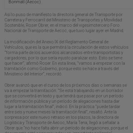
Bonmatí (Aecoc).
Así lo puso de manifiesto la directora general de Transporte por
Carretera y Ferrocarril del Ministerio de Transportes y Movilidad
Sostenible, Roser Obrer, en el marco del vigesimotercero Foro
Nacional de Transporte de Aecoc, que tuvo lugar ayer en Madrid.
La modificación del Anexo IX del Reglamento General de
Vehículos, que es la que permitirá la circulación de estos vehículos
“forma parte de los acuerdos alcanzados entre transportistas y
cargadores, por lo que sería injusto paralizar esto. Esto se tiene
que hacer”, afirmó Roser. En esta línea, “vamos a empezar con la
tramitación como Gobierno, porque esto se hace a través del
Ministerio del Interior”, recordó.
Obrer avanzó que en el curso de los próximos días o semanas se
va a empezar la tramitación. “Se está trabajando en un borrador
que se convertirá en texto y que tendrá que pasar por un período
de información pública y un período de alegaciones hasta dar
lugar a la tramitación final”, indicó. En la práctica “puede tardar
entre seis y nueve meses la tramitación final”, resaltó. Ante la
sorpresa por este nuevo retraso en los plazos, la directora de
Logística y Transporte de Aecoc, María Tena, llegó a señalar a
Obrer que “no hace falta abrir un período de alegaciones, porque el