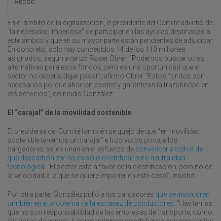
Aecoc.
En el ámbito de la digitalización, el presidente del Comité advirtió de
“la necesidad imperiosa” de participar en las ayudas destinadas a
este ámbito y que en su mayor parte están pendientes de adjudicar.
En concreto, solo hay concedidos 14 de los 110 millones
asignados, según avanzó Roser Obrer. “Podemos buscar otras
alternativas para esos fondos, pero es una oportunidad que el
sector no debería dejar pasar”, afirmó Obrer. “Estos fondos son
necesarios porque ahorran costes y garantizan la trazabilidad en
los servicios”, coincidió González.
El “carajal” de la movilidad sostenible
El presidente del Comité también se quejó de que “en movilidad
sostenible tenemos un carajal” e hizo votos porque los
cargadores se les unan en el esfuerzo de
convencer a todos de
que descarbonizar no es solo electrificar sino neutralidad
tecnológica
. “El sector está a favor de la electrificación, pero no de
la velocidad a la que se quiere imponer en este caso”, insistió.
Por otra parte, González pidió a los cargadores
que se involucren
también en el problema de la escasez de conductores
. “Hay temas
que no son responsabilidad de las empresas de transporte, como
las horas de espera, lugares indignos donde tienen que esperar los