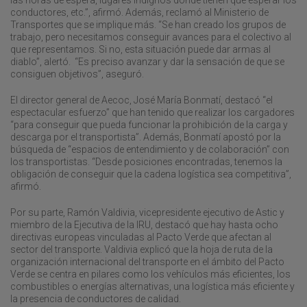
conductores, etc.”, afirmó. Además, reclamó al Ministerio de
Transportes que se implique más. “Se han creado los grupos de
trabajo, pero necesitamos conseguir avances para el colectivo al
que representamos. Si no, esta situación puede dar armas al
diablo”, alertó. “Es preciso avanzar y dar la sensación de que se
consiguen objetivos”, aseguró.
El director general de Aecoc, José María Bonmatí, destacó “el
espectacular esfuerzo” que han tenido que realizar los cargadores
“para conseguir que pueda funcionar la prohibición de la carga y
descarga por el transportista”. Además, Bonmatí apostó por la
búsqueda de “espacios de entendimiento y de colaboración” con
los transportistas. “Desde posiciones encontradas, tenemos la
obligación de conseguir que la cadena logística sea competitiva”,
afirmó.
Por su parte, Ramón Valdivia, vicepresidente ejecutivo de Astic y
miembro de la Ejecutiva de la IRU, destacó que hay hasta ocho
directivas europeas vinculadas al Pacto Verde que afectan al
sector del transporte. Valdivia explicó que la hoja de ruta de la
organización internacional del transporte en el ámbito del Pacto
Verde se centra en pilares como los vehículos más eficientes, los
combustibles o energías alternativas, una logística más eficiente y
la presencia de conductores de calidad.