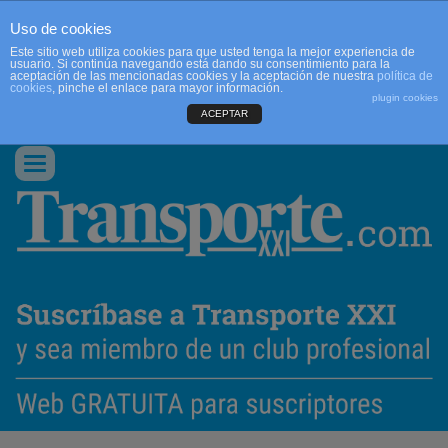
Uso de cookies
Este sitio web utiliza cookies para que usted tenga la mejor experiencia de
usuario. Si continúa navegando está dando su consentimiento para la
aceptación de las mencionadas cookies y la aceptación de nuestra
política de
cookies
, pinche el enlace para mayor información.
plugin cookies
ACEPTAR
QUIENES SOMOS
CONTACTO
PUBLICIDAD
ACCEDER
Conmutar
navegación