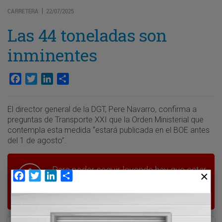
CARRETERA
22/07/2025
|
Las 44 toneladas son
inminentes
Facebook
Twitter
LinkedIn
Compartir
El director general de la DGT, Pere Navarro, confirma a
preguntas de Transporte XXI que la Orden Ministerial que
contempla esta medida “estará publicada en el BOE antes
del 1 de agosto”.
Para poder seguir leyendo hay que estar
Facebook
Twitter
LinkedIn
Compartir
suscrito a Transporte XXI, el periódico
del transporte y la logística en España.