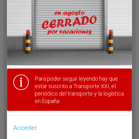
Acceder
Nombre de usuario
Clave
Para poder seguir leyendo hay que
estar suscrito a Transporte XXI, el
¿Olvidó su clave?
Haga clic aquí para recuperarla.
periódico del transporte y la logística
en España.
Registrarse
Acceder
Nombre de usuario (elija un nombre)
*