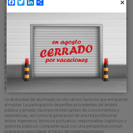
‘Aula viva’
Facebook
Twitter
LinkedIn
Compartir
Una de las principales señas de identidad del máster es su
formato semipresencial, que combina clases online con sesiones
presenciales concentradas. Esta estructura facilita la
participación de profesionales en activo, permitiendo
compatibilizar la formación con la actividad laboral.
Pero el aspecto más distintivo es el concepto de Aula de Enlace
Portuario: un modelo pedagógico que traslada parte de la
enseñanza a entornos reales; “enseñar puertos, en los puertos y
con los puertos”. Las sesiones presenciales se celebran en
puertos, terminales, centros de innovación o empresas logísticas,
con el objetivo de fomentar el aprendizaje experiencial y el
contacto directo con los actores del sector. Estas visitas técnicas
se desarrollan bajo la marca MANEMPI CONNECT, que identifica
las actividades formativas
in situ
.
La diversidad del alumnado es otro de los factores que enriquecen
el máster. La participación de perfiles procedentes del ámbito
público y privado favorece el intercambio de conocimientos y
experiencias, así como la generación de una red profesional
activa. Ingenieros, técnicos portuarios, responsables logísticos o
gestores públicos comparten aula con una perspectiva común:
prepararse para liderar el futuro del sistema portuario.