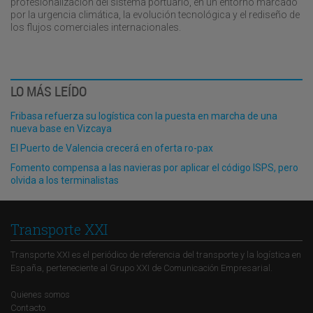
profesionalización del sistema portuario, en un entorno marcado
por la urgencia climática, la evolución tecnológica y el rediseño de
los flujos comerciales internacionales.
LO MÁS LEÍDO
Fribasa refuerza su logística con la puesta en marcha de una
nueva base en Vizcaya
El Puerto de Valencia crecerá en oferta ro-pax
Fomento compensa a las navieras por aplicar el código ISPS, pero
olvida a los terminalistas
Transporte XXI
Transporte XXI es el periódico de referencia del transporte y la logística en
España, perteneciente al Grupo XXI de Comunicación Empresarial.
Quienes somos
Contacto