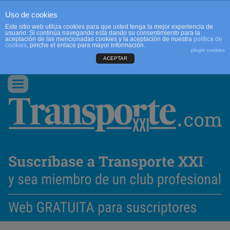
Uso de cookies
Este sitio web utiliza cookies para que usted tenga la mejor experiencia de
usuario. Si continúa navegando está dando su consentimiento para la
aceptación de las mencionadas cookies y la aceptación de nuestra
política de
cookies
, pinche el enlace para mayor información.
plugin cookies
ACEPTAR
QUIENES SOMOS
CONTACTO
PUBLICIDAD
ACCEDER
Conmutar
navegación