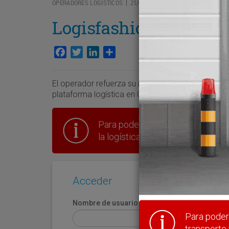
OPERADORES LOGÍSTICOS
21/05/2026
|
Logisfashion optimiza 
Facebook
Twitter
LinkedIn
Compartir
El operador refuerza su red operativa en España c
plataforma logística en Cabanillas del Campo (Gu
Para poder seguir leyendo hay que
la logística en España.
Acceder
Nombre de usuario
Para poder 
transporte 