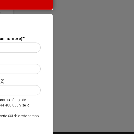
 un nombre)
*
(2)
mano su código de
944 400 000 y se lo
porte XXI deje este campo