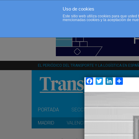
Uso de cookies
Este sitio web utiliza cookies para que uste
mencionadas cookies y la aceptación de nue
EL PERIÓDICO DEL TRANSPORTE Y LA LOGÍSTICA EN ESPA
Facebook
Twitter
LinkedIn
Compar
PORTADA
SECCIONES
OPINIÓN
MADRID
VALENCIA
CATALUÑA
A