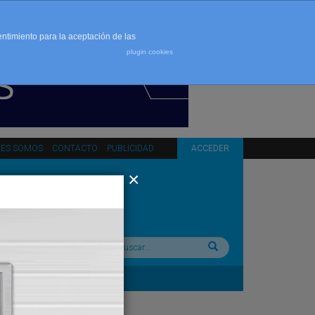
entimiento para la aceptación de las
plugin cookies
NES SOMOS
CONTACTO
PUBLICIDAD
ACCEDER
Buscar: