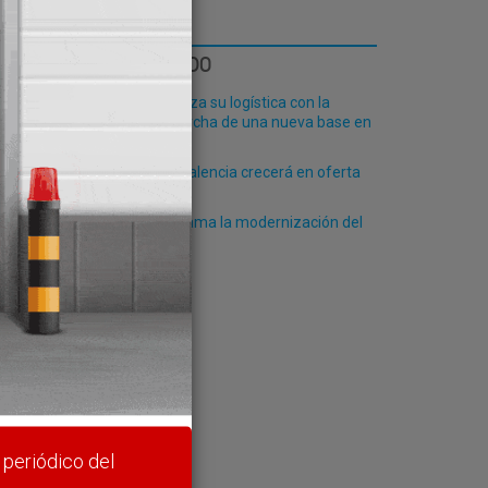
LO MÁS LEÍDO
Fribasa refuerza su logística con la
puesta en marcha de una nueva base en
Vizcaya
El Puerto de Valencia crecerá en oferta
ro-pax
Algeciras reclama la modernización del
PCF
rte y
 periódico del