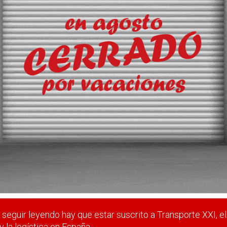
su logística
on el traslado de la actividad de su antiguo centro a una nueva
adalajara).
 estar suscrito a Transporte XXI, el periódico del transpo
Registrarse
Nombre de usuario (elija un nombre)
*
seguir leyendo hay que estar suscrito a Transporte XXI, el
y la logística en España.