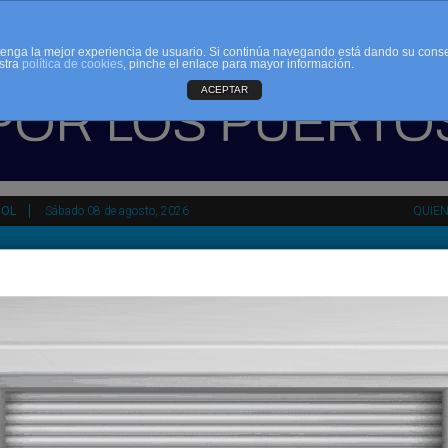
d tenga la mejor experiencia de usuario. Si continúa navegando está dando su cons
stra
política de cookies
, pinche el enlace para mayor información.
ACEPTAR
ÑOL
Sábado 08 de agosto, 2026
QUIE
tir
HEMEROTECA
AGENDA
KIOSKO
NDALUCÍA
PAÍS VASCO
ESPAÑA
INTERNACIONAL