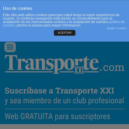
Uso de cookies
Este sitio web utiliza cookies para que usted tenga la mejor experiencia de
usuario. Si continúa navegando está dando su consentimiento para la
aceptación de las mencionadas cookies y la aceptación de nuestra
política de
cookies
, pinche el enlace para mayor información.
plugin cookies
ACEPTAR
QUIENES SOMOS
CONTACTO
PUBLICIDAD
ACCEDER
Conmutar
navegación