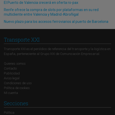
El Puerto de Valencia crecerá en oferta ro-pax
Renfe ofrece la compra de slots por plataformas en su red
multicliente entre Valencia y Madrid-Abroñigal
Nuevo plazo para los accesos ferroviarios al puerto de Barcelona
Transporte XXI
Transporte XXI es el periódico de referencia del transporte y la logística en
España, perteneciente al Grupo XXI de Comunicación Empresarial.
Quienes somos
Contacto
Publicidad
Aviso legal
Condiciones de uso
Política de cookies
Mi cuenta
Secciones
Política