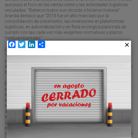
que puso el foco en las ventas
online
y las actividades logísticas
vinculadas. “Batieron todos sus récords e hicieron historia”.
Aranda destacó que “2019 fue un año marcado por la
consolidación de crecimiento, las inversiones en plataformas
logísticas, en automatización y en flota ecológica para trata de
cumplir con las cada vez más exigentes normativas y plazos
medioambientales”.
Facebook
Twitter
LinkedIn
Compartir
El informe sectorial de TRANSPORTE XXI también refleja que el
‘operador logístico tipo’ en España, identificado a través de los
cálculos de la mediana de las 405 empresas recogidas en el
estudio, ingresa 3,63 millones de euros, un 4,6 por ciento más que
en 2017.
En cuanto al análisis por tramos de facturación, solo 20
empresas, el 4,9 por ciento del censo, mantienen una cifra de
negocio por encima de los 50 millones. En total, sumaron 2.585
millones (+0,6 por ciento), lo que supone el 56,2 por ciento del
negocio. El crecimiento del conjunto de estas empresas se ha
disparado un 31,9 por ciento desde 2014. Por su parte, el resto de
empresas de este mercado con actividad, el 85 por ciento del
censo, registraron unas ventas conjuntas de 2.012 millones de
euros, el 43,8 por ciento del total, con un crecimiento del 6,5 por
ciento. El grupo de las empresas medianas, con unas ventas entre