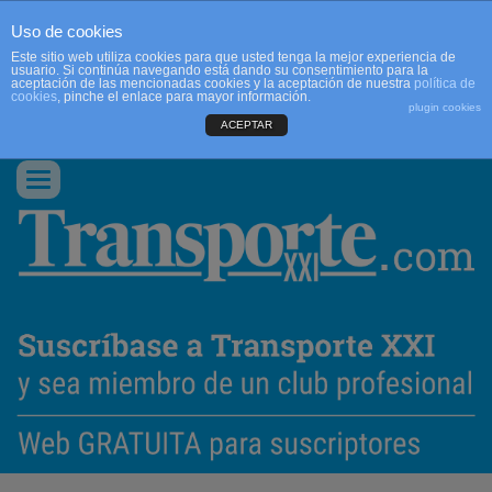
Uso de cookies
Este sitio web utiliza cookies para que usted tenga la mejor experiencia de
usuario. Si continúa navegando está dando su consentimiento para la
aceptación de las mencionadas cookies y la aceptación de nuestra
política de
cookies
, pinche el enlace para mayor información.
plugin cookies
ACEPTAR
QUIENES SOMOS
CONTACTO
PUBLICIDAD
ACCEDER
Conmutar
navegación