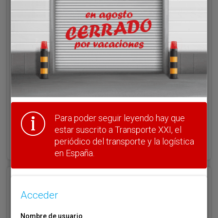
Acceder
Nombre de usuario
Clave
Para poder seguir leyendo hay que
estar suscrito a Transporte XXI, el
¿Olvidó su clave?
periódico del transporte y la logística
Haga clic aquí para recuperarla.
en España.
Registrarse
Acceder
Nombre de usuario (elija un nombre)
*
Nombre de usuario