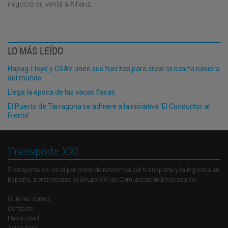
negoció su venta a Allianz.
LO MÁS LEÍDO
Hapag-Lloyd y CSAV unen sus fuerzas para crear la cuarta naviera
del mundo
Llega la época de las vacas flacas
El Puerto de Tarragona se adhiere a la iniciativa ‘El Conductor al
Frente’
Transporte XXI
Transporte XXI es el periódico de referencia del transporte y la logística en
España, perteneciente al Grupo XXI de Comunicación Empresarial.
Quienes somos
Contacto
Publicidad
Aviso legal