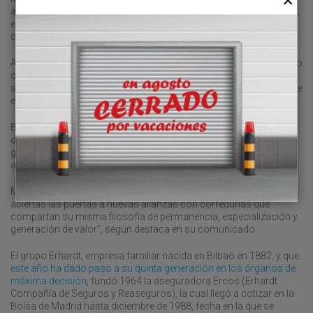
aseguramiento marítimo de la mano del centenario grupo Erhardt,
encuadra la compra de Balanzea dentro de su modelo de
crecimiento y especialización sectorial.
Así, el plan estratégico 2025-2028 de MatErh combina el desarrollo
orgánico con una política activa de adquisiciones selectivas en
segmentos estratégicos con el objetivo de alcanzar 80 millones de
euros en primas gestionadas al final de este trienio.
Balanzea, con sede en Vigo, está especializada como correduría
de seguros en los sectores como la construcción, caución,
gestión de flotas de vehículos, industria alimentaria y
administración pública.
MatErh, que tiene como CEO a José María Erhardt, “mantiene
abiertas las puertas a nuevas alianzas con corredurías que
compartan su misma filosofía de permanencia, especialización y
generación de valor”, según destaca en su comunicado.
El grupo Erhardt, empresa familiar nacida en Bilbao en 1882, y que
este año ha dado paso a su quinta generación en los órganos de
máxima decisión
, fundó 1964 la aseguradora Ercos (Erhardt
Compañía de Seguros y Reaseguros), la cual llegó a cotizar en la
Bolsa de Madrid hasta diciembre de 1988, fecha en la que se