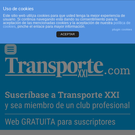
Uso de cookies
Este sitio web utiliza cookies para que usted tenga la mejor experiencia de
usuario. Si continúa navegando está dando su consentimiento para la
aceptación de las mencionadas cookies y la aceptación de nuestra
política de
cookies
, pinche el enlace para mayor información.
plugin cookies
ACEPTAR
QUIENES SOMOS
CONTACTO
PUBLICIDAD
ACCEDER
Conmutar
navegación