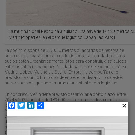
La multinacional Pepco ha alquilado una nave de 47.429 metros c
Merlin Properties, en el parque logístico Cabanillas Park II.
La socimi dispone de 557.000 metros cuadrados de reserva de
suelo que dedicará a proyectos logísticos. La totalidad de estos
suelos están urbanísticamente listos para construir, distribuidos
entre distintas ubicaciones “cuidadosamente seleccionadas” en
Madrid, Lisboa, Valencia y Sevilla. En total, la compañía tiene
previsto invertir 301 millones de euros en el desarrollo de estos
nuevos activos, que se sumarán a su actual huella logística.
En concreto, Merlin tiene previsto desarrollar a corto plazo, entre
2024 y 2025, un total de 189.000 metros cuadrados en activos
Facebook
Twitter
LinkedIn
Compartir
logísticos, que supondrán una inversión de 78 millones de euros.
A su vez, en el medio plazo, en los ejercicios 2026 y 2027, la
compañía tiene previsto ejecutar otros 98.000 metros cuadrados
de instalaciones logísticas, que representarán una inversión de 61
millones de euros. Finalmente, a largo plazo la inversión prevista
se eleva a 162 millones de euros para desarrollar los restantes