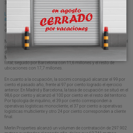
318.000 metros cuadrados en activos logísticos.
La socimi lidera ampliamente el mercado logístico en la península
ibérica
, según el citado informe. Esos 2,8 millones de metros
cuadrados de
stock
le permiten prácticamente duplicar el porfolio
de sus inmediatos seguidores en el mercado.
Merlin Properties obtuvo unas rentas de 80,27 millones de euros el
pasado año en su división de logística, frente a los 73,56 millones
del ejercicio anterior. El desglose de estas rentas posiciona a
Madrid y su área de influencia con 51 millones de euros de ese
total, seguido por Barcelona con 11,6 millones y el resto de
ubicaciones con 17,7 millones.
En cuanto a la ocupación, la socimi consiguió alcanzar el 99 por
ciento el pasado año, frente al 97 por ciento logrado el ejercicio
anterior. En Madrid y Barcelona, la tasa de ocupación se situó en el
98,6 por ciento y alcanzó el 100 por ciento en el resto del territorio.
Por tipología de inquilino, el 39 por ciento corresponden a
operativas logísticas monocliente, el 37 por ciento a operativas
logísticas multicliente y otro 24 por ciento corresponden a cliente
final.
Merlin Properties alcanzó un volumen de contratación de 297.902