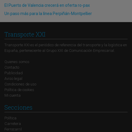
El Puerto de Valencia crecerá en oferta ro-pax
Un paso más para la línea Perpiñán-Montpellier
Transporte XXI
Transporte XXI es el periódico de referencia del transporte y la logística en
España, perteneciente al Grupo XXI de Comunicación Empresarial.
Quienes somos
Contacto
Publicidad
Aviso legal
Condiciones de uso
Política de cookies
Mi cuenta
Secciones
Política
Carretera
Ferrocarril