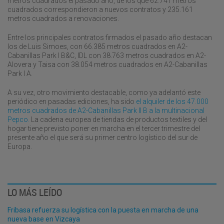
metros cuadrados el pasado año, de los que 62.741 metros
cuadrados correspondieron a nuevos contratos y 235.161
metros cuadrados a renovaciones.
Entre los principales contratos firmados el pasado año destacan
los de Luis Simoes, con 66.385 metros cuadrados en A2-
Cabanillas Park I B&C, IDL con 38.763 metros cuadrados en A2-
Alovera y Taisa con 38.054 metros cuadrados en A2-Cabanillas
Park I A.
A su vez, otro movimiento destacable, como ya adelantó este
periódico en pasadas ediciones, ha sido
el alquiler de los 47.000
metros cuadrados de A2-Cabanillas Park II B a la multinacional
Pepco.
La cadena europea de tiendas de productos textiles y del
hogar tiene previsto poner en marcha en el tercer trimestre del
presente año el que será su primer centro logístico del sur de
Europa.
LO MÁS LEÍDO
Fribasa refuerza su logística con la puesta en marcha de una
nueva base en Vizcaya