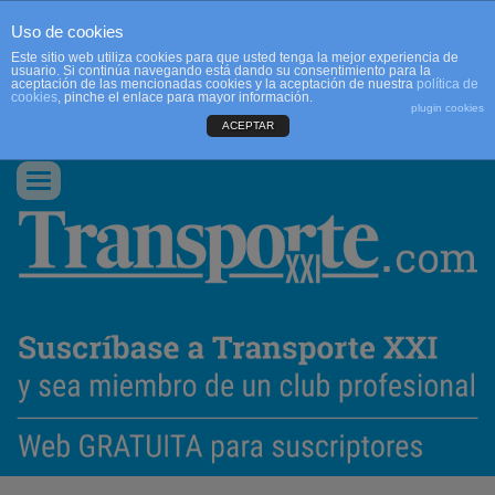
Uso de cookies
Este sitio web utiliza cookies para que usted tenga la mejor experiencia de
usuario. Si continúa navegando está dando su consentimiento para la
aceptación de las mencionadas cookies y la aceptación de nuestra
política de
cookies
, pinche el enlace para mayor información.
plugin cookies
ACEPTAR
QUIENES SOMOS
CONTACTO
PUBLICIDAD
ACCEDER
Conmutar
navegación