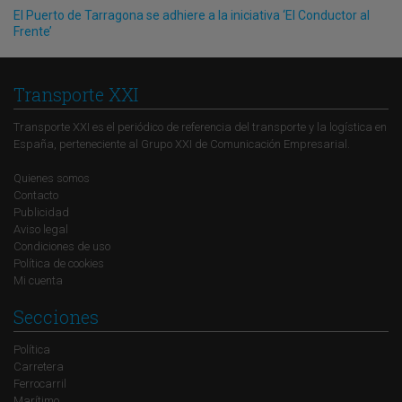
El Puerto de Tarragona se adhiere a la iniciativa ‘El Conductor al
Frente’
Transporte XXI
Transporte XXI es el periódico de referencia del transporte y la logística en
España, perteneciente al Grupo XXI de Comunicación Empresarial.
Quienes somos
Contacto
Publicidad
Aviso legal
Condiciones de uso
Política de cookies
Mi cuenta
Secciones
Política
Carretera
Ferrocarril
Marítimo