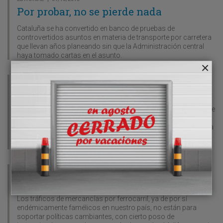
Por probar, no se pierde nada
Cataluña se ha convertido en banco de pruebas de
controvertidos asuntos en materia de transporte por carretera
que llevan años planeando sin que la Administración central
haya tomado cartas en el asunto.
EDITORIAL
15/09/2013
|
Incertidumbre sobre la ‘acción directa’
El sector del transporte por carretera, acostumbrado a ponerse
la venda antes de la herida, y a sacar el pañuelo a todas horas,
por fin ha esbozado una pequeña sonrisa al ver como la nueva
LOTT, que entró en vigor el pasado mes de julio, recogía
finalmente la ‘acción directa’.
EDITORIAL
15/09/2013
|
Los bandazos de Adif dañan al sector
Los tráficos de mercancías por ferrocarril, ya de por sí
endémicamente famélicos en nuestro país, no están para
soportar políticas cambiantes, con cierto poso de