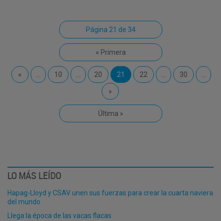
Página 21 de 34
« Primera
«
...
10
...
20
21
22
...
30
...
»
Última »
LO MÁS LEÍDO
Hapag-Lloyd y CSAV unen sus fuerzas para crear la cuarta naviera
del mundo
Llega la época de las vacas flacas