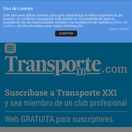
Uso de cookies
Este sitio web utiliza cookies para que usted tenga la mejor experiencia de
usuario. Si continúa navegando está dando su consentimiento para la
aceptación de las mencionadas cookies y la aceptación de nuestra
política de
cookies
, pinche el enlace para mayor información.
plugin cookies
ACEPTAR
QUIENES SOMOS
CONTACTO
PUBLICIDAD
ACCEDER
Conmutar
navegación