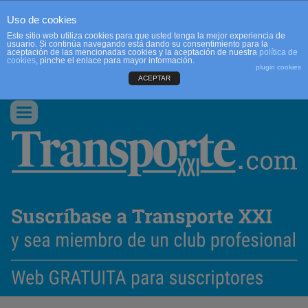
Uso de cookies
Este sitio web utiliza cookies para que usted tenga la mejor experiencia de
usuario. Si continúa navegando está dando su consentimiento para la
aceptación de las mencionadas cookies y la aceptación de nuestra
política de
cookies
, pinche el enlace para mayor información.
plugin cookies
ACEPTAR
QUIENES SOMOS
CONTACTO
PUBLICIDAD
ACCEDER
Conmutar
navegación