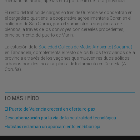
mercancías al año, apenas el 10 por ciento del total provincial.
El resto del tráfico de cargas en tren de Ourense se concentran en
el cargadero que tiene la cooperativa agroalimentaria Coren en el
polígono de San Cibrao, para el suministro a sus plantas de
piensos, a través de los convoyes con cereales procedentes,
principalmente, del puerto de Marín.
La estación de la
Sociedad Gallega de Medio Ambiente (Sogama)
en Taboadela, complementa el resto de los flujos ferroviarios de la
provincia a través de los vagones que mueven residuos sólidos
urbanos con destino a su planta de tratamiento en Cerceda (A
Coruña).
LO MÁS LEÍDO
El Puerto de Valencia crecerá en oferta ro-pax
Descarbonización por la vía de la neutralidad tecnológica
Flotistas reclaman un aparcamiento en Ribarroja