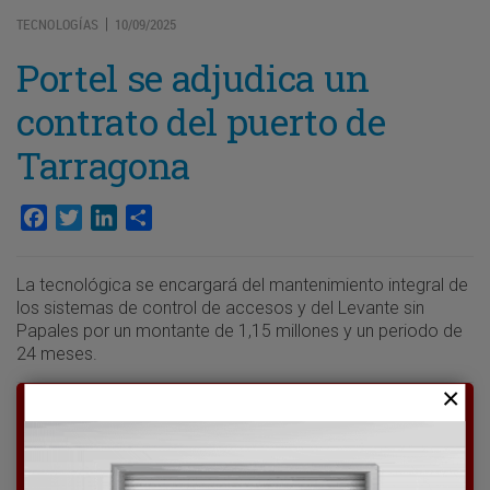
TECNOLOGÍAS
10/09/2025
|
Portel se adjudica un
contrato del puerto de
Tarragona
Facebook
Twitter
LinkedIn
Compartir
La tecnológica se encargará del mantenimiento integral de
los sistemas de control de accesos y del Levante sin
Papales por un montante de 1,15 millones y un periodo de
24 meses.
Para poder seguir leyendo hay que estar
suscrito a Transporte XXI, el periódico
del transporte y la logística en España.