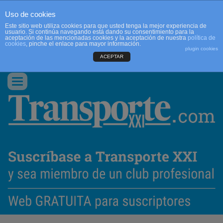
Uso de cookies
Este sitio web utiliza cookies para que usted tenga la mejor experiencia de
usuario. Si continúa navegando está dando su consentimiento para la
aceptación de las mencionadas cookies y la aceptación de nuestra
política de
cookies
, pinche el enlace para mayor información.
plugin cookies
ACEPTAR
QUIENES SOMOS
CONTACTO
PUBLICIDAD
ACCEDER
Conmutar
navegación