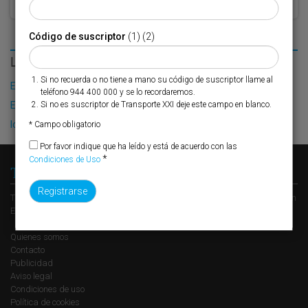
Código de suscriptor
(1) (2)
LO MÁS LEÍDO
Si no recuerda o no tiene a mano su código de suscriptor llame al
El Puerto de Valencia crecerá en oferta ro-pax
teléfono 944 400 000 y se lo recordaremos.
El contenedor sonríe en España
Si no es suscriptor de Transporte XXI deje este campo en blanco.
IoT y la revolución sostenible de la logística
* Campo obligatorio
Por favor indique que ha leído y está de acuerdo con las
*
Condiciones de Uso
Transporte XXI
Transporte XXI es el periódico de referencia del transporte y la logística en
España, perteneciente al Grupo XXI de Comunicación Empresarial.
Quienes somos
Contacto
Publicidad
Aviso legal
Condiciones de uso
Política de cookies