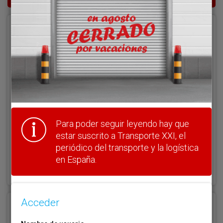
Acceder
Nombre de usuario
Clave
Para poder seguir leyendo hay que
estar suscrito a Transporte XXI, el
periódico del transporte y la logística
¿Olvidó su clave?
en España.
Haga clic aquí para recuperarla.
Acceder
Registrarse