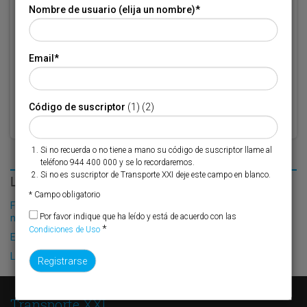
Nombre de usuario (elija un nombre)
*
* Campo obligatorio
Por favor indique que ha leído y está de acuerdo con las
Condiciones
Email
*
*
de Uso
Código de suscriptor
(1) (2)
Si no recuerda o no tiene a mano su código de suscriptor llame al
teléfono 944 400 000 y se lo recordaremos.
Si no es suscriptor de Transporte XXI deje este campo en blanco.
LO MÁS LEÍDO
* Campo obligatorio
Fribasa refuerza su logística con la puesta en marcha de una
Por favor indique que ha leído y está de acuerdo con las
nueva base en Vizcaya
*
Condiciones de Uso
El Puerto de Valencia crecerá en oferta ro-pax
La ampliación de CTC-Coslada, pendiente del análisis del suelo
Transporte XXI