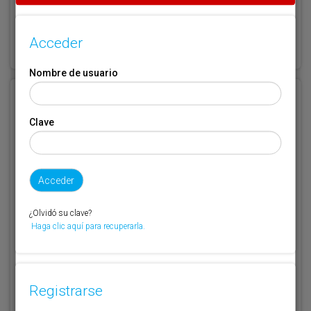
¿Olvidó su clave?
Acceder
Haga clic aquí para recuperarla.
Nombre de usuario
Registrarse
Clave
Nombre de usuario (elija un nombre)
*
Email
*
¿Olvidó su clave?
Haga clic aquí para recuperarla.
Código de suscriptor
(1) (2)
Si no recuerda o no tiene a mano su código de suscriptor llame al
Registrarse
teléfono 944 400 000 y se lo recordaremos.
Si no es suscriptor de Transporte XXI deje este campo en blanco.