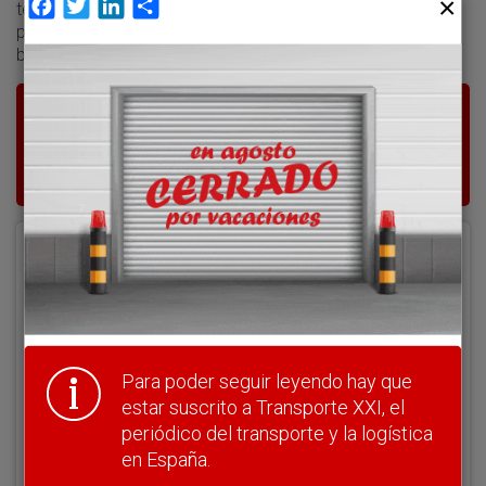
Facebook
Twitter
LinkedIn
Compartir
terminal. Los operadores de carga han mostrado su
preocupación ante la gran distancia que separará la
bodega del avión y las instalaciones del centro de carga.
Para poder seguir leyendo hay que estar
suscrito a Transporte XXI, el periódico
del transporte y la logística en España.
Acceder
Nombre de usuario
Para poder seguir leyendo hay que
Clave
estar suscrito a Transporte XXI, el
periódico del transporte y la logística
en España.