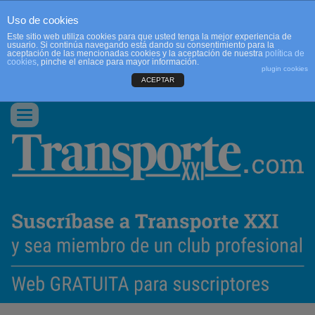
Uso de cookies
Este sitio web utiliza cookies para que usted tenga la mejor experiencia de
usuario. Si continúa navegando está dando su consentimiento para la
aceptación de las mencionadas cookies y la aceptación de nuestra
política de
cookies
, pinche el enlace para mayor información.
plugin cookies
ACEPTAR
QUIENES SOMOS
CONTACTO
PUBLICIDAD
ACCEDER
Conmutar
navegación