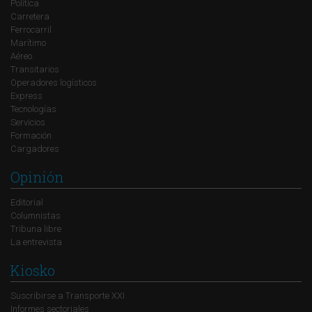
Política
Carretera
Ferrocarril
Marítimo
Aéreo
Transitarios
Operadores logísticos
Express
Tecnologías
Servicios
Formación
Cargadores
Opinión
Editorial
Columnistas
Tribuna libre
La entrevista
Kiosko
Suscribirse a Transporte XXI
Informes sectoriales