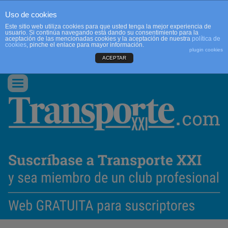
Uso de cookies
Este sitio web utiliza cookies para que usted tenga la mejor experiencia de
usuario. Si continúa navegando está dando su consentimiento para la
aceptación de las mencionadas cookies y la aceptación de nuestra
política de
cookies
, pinche el enlace para mayor información.
plugin cookies
ACEPTAR
QUIENES SOMOS
CONTACTO
PUBLICIDAD
ACCEDER
Conmutar
navegación