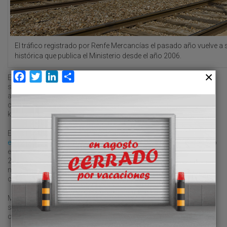
El tráfico registrado por Renfe Mercancías el pasado año vuelve a se
histórica que publica el Ministerio desde el año 2006.
Facebook
Twitter
LinkedIn
Compartir
El tráfico registrado por Renfe Mercancías el pasado año vuelve a
ser el peor en la serie histórica que publica el Ministerio desde el
año 2006. En concreto, el operador público se ha dejado por el
camino el 70 por ciento de sus tráficos medidos en toneladas-
kilómetro en estas dos últimas décadas.
En este contexto negativo,
el intermodal sigue siendo la
especialidad que más pérdida de volúmenes
está experimentando
en el conjunto de la actividad de Renfe Mercancías. Al cierre de
2025, el intermodal de la pública registró un movimiento de 1.207
millones de toneladas-kilómetro, con un retroceso del 19,15 por
ciento.
Mientras, la actividad de vagón completo del operador público
situó sus tráficos en 2.195 toneladas-kilómetro el pasado año,
con un descenso del 8,90 por ciento.