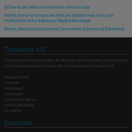
El Puerto de Valencia crecerá en oferta ro-pax
Renfe ofrece la compra de slots por plataformas en su red
multicliente entre Valencia y Madrid-Abroñigal
Nuevo plazo para los accesos ferroviarios al puerto de Barcelona
Transporte XXI
Transporte XXI es el periódico de referencia del transporte y la logística en
España, perteneciente al Grupo XXI de Comunicación Empresarial.
Quienes somos
Contacto
Publicidad
Aviso legal
Condiciones de uso
Política de cookies
Mi cuenta
Secciones