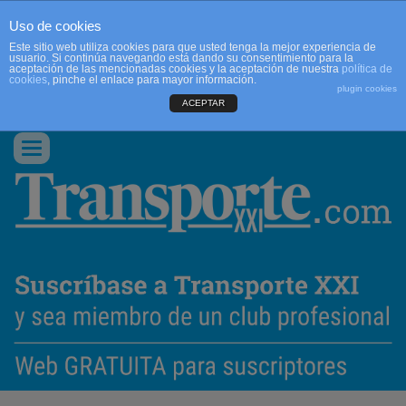
Uso de cookies
Este sitio web utiliza cookies para que usted tenga la mejor experiencia de
usuario. Si continúa navegando está dando su consentimiento para la
aceptación de las mencionadas cookies y la aceptación de nuestra
política de
cookies
, pinche el enlace para mayor información.
plugin cookies
ACEPTAR
QUIENES SOMOS
CONTACTO
PUBLICIDAD
ACCEDER
Conmutar
navegación