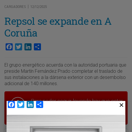
CARGADORES
12/12/2025
|
Repsol se expande en A
Coruña
Facebook
Twitter
LinkedIn
Compartir
El grupo energético acuerda con la autoridad portuaria que
preside Martín Fernández Prado completar el traslado de
sus instalaciones a la dársena exterior con un desembolso
adicional de 140 millones.
Para poder seguir leyendo hay que estar
Facebook
Twitter
LinkedIn
Compartir
suscrito a Transporte XXI, el periódico
del transporte y la logística en España.