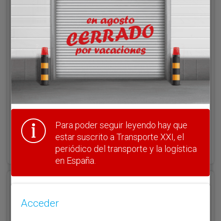
Acceder
Nombre de usuario
Clave
Para poder seguir leyendo hay que
estar suscrito a Transporte XXI, el
¿Olvidó su clave?
Haga clic aquí para recuperarla.
periódico del transporte y la logística
en España.
Registrarse
Acceder
Nombre de usuario (elija un nombre)
*