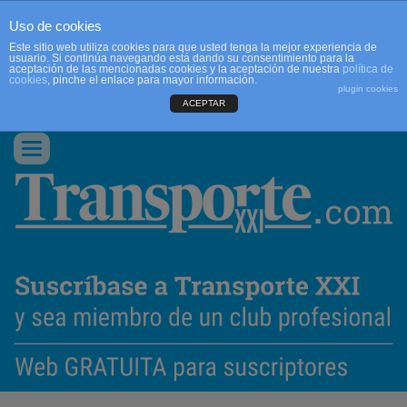
Uso de cookies
Este sitio web utiliza cookies para que usted tenga la mejor experiencia de
usuario. Si continúa navegando está dando su consentimiento para la
aceptación de las mencionadas cookies y la aceptación de nuestra
política de
cookies
, pinche el enlace para mayor información.
plugin cookies
ACEPTAR
QUIENES SOMOS
CONTACTO
PUBLICIDAD
ACCEDER
Conmutar
navegación