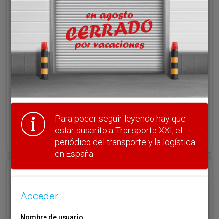
Acceder
Nombre de usuario
Clave
Para poder seguir leyendo hay que
¿Olvidó su clave?
estar suscrito a Transporte XXI, el
Haga clic aquí para recuperarla.
periódico del transporte y la logística
en España.
Registrarse
Acceder
Nombre de usuario (elija un nombre)
*
Nombre de usuario