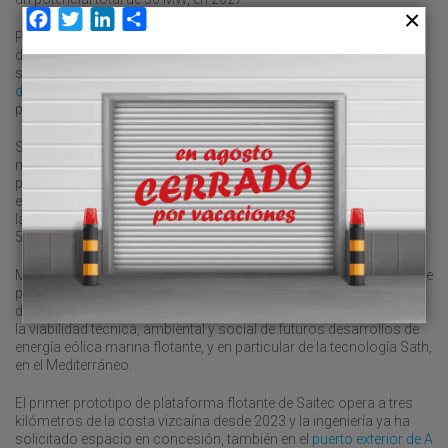
Facebook
Twitter
LinkedIn
Compartir
Para ello ha solicitado, a través de su filial Medfloat, la ocupación
de dominio público portuario, en régimen de concesión, de una
superficie de 24,7 hectáreas, ubicada en la dársena sur del
puerto
de Castellón
, con destino a la construcción y explotación de una
planta de ensamblaje de plataformas eólicas de hormigón.
Según señalan desde la compañía vizcaína, los aerogeneradores
marinos utilizarán tecnología Sath en mar abierto y aguas
profundas de entre 140 y 150 metros, en Girona, concretamente
en una zona situada a más de 15 kilómetros del Cap de Creus, en
la Costa Brava, con un potencial para suministrar energía a unos
50.000 hogares al año.
Medfloat Pilot Parc supondrá la creación de una infraestructura de
pruebas en la Demarcación Levantino-Baleares para la prueba,
demostración y validación de la tecnología. También demostrará
la viabilidad técnica, ambiental y social de futuros desarrollos de
energía eólica marina flotante, y en particular de la tecnología Sath,
en el Mediterráneo.
El primer prototipo de plataforma flotante de Saitec opera a tres
kilómetros de la costa vizcaína desde 2023 y la ingeniería ya ha
solicitado espacio en concesión, también en el
puerto exterior de A