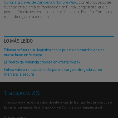
Coruña, a través de Candieira Offshore Wind
, con el propósito de
levantar otra planta de fabricación en Punta Langosteira, que le
permita focalizarse en la zona del Atlántico, en España, Portugal y
el sur de Inglaterra e Irlanda.
LO MÁS LEÍDO
Fribasa refuerza su logística con la puesta en marcha de una
nueva base en Vizcaya
El Puerto de Valencia crecerá en oferta ro-pax
Feteia valora reducir la tarifa para la carga entregada como
mercancía segura
Transporte XXI
Transporte XXI es el periódico de referencia del transporte y la logística en
España, perteneciente al Grupo XXI de Comunicación Empresarial.
Quienes somos