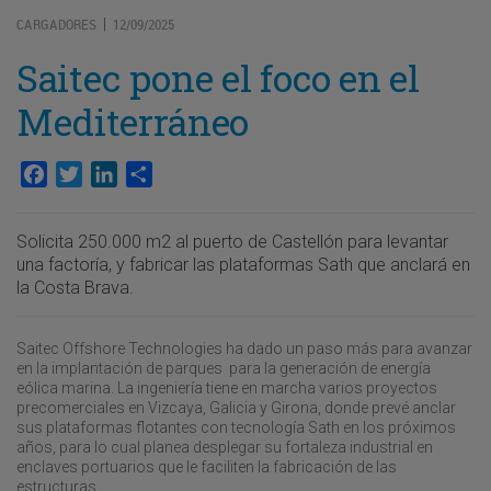
CARGADORES
12/09/2025
|
Saitec pone el foco en el
Mediterráneo
Facebook
Twitter
LinkedIn
Compartir
Solicita 250.000 m2 al puerto de Castellón para levantar
una factoría, y fabricar las plataformas Sath que anclará en
la Costa Brava.
Saitec Offshore Technologies ha dado un paso más para avanzar
en la implantación de parques para la generación de energía
eólica marina. La ingeniería tiene en marcha varios proyectos
precomerciales en Vizcaya, Galicia y Girona, donde prevé anclar
sus plataformas flotantes con tecnología Sath en los próximos
años, para lo cual planea desplegar su fortaleza industrial en
enclaves portuarios que le faciliten la fabricación de las
estructuras.