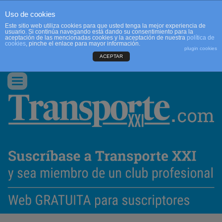
Uso de cookies
Este sitio web utiliza cookies para que usted tenga la mejor experiencia de
usuario. Si continúa navegando está dando su consentimiento para la
aceptación de las mencionadas cookies y la aceptación de nuestra
política de
cookies
, pinche el enlace para mayor información.
plugin cookies
ACEPTAR
QUIENES SOMOS
CONTACTO
PUBLICIDAD
ACCEDER
Conmutar
navegación