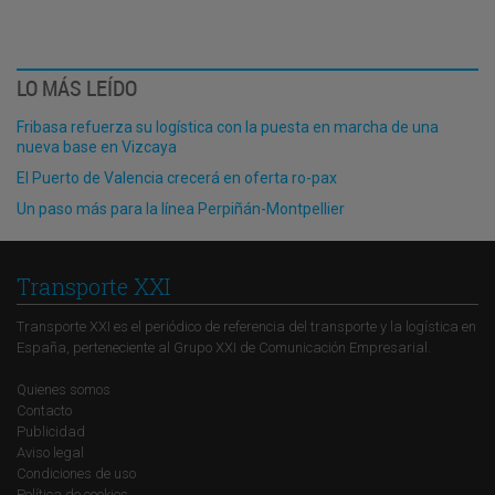
LO MÁS LEÍDO
Fribasa refuerza su logística con la puesta en marcha de una
nueva base en Vizcaya
El Puerto de Valencia crecerá en oferta ro-pax
Un paso más para la línea Perpiñán-Montpellier
Transporte XXI
Transporte XXI es el periódico de referencia del transporte y la logística en
España, perteneciente al Grupo XXI de Comunicación Empresarial.
Quienes somos
Contacto
Publicidad
Aviso legal
Condiciones de uso
Política de cookies