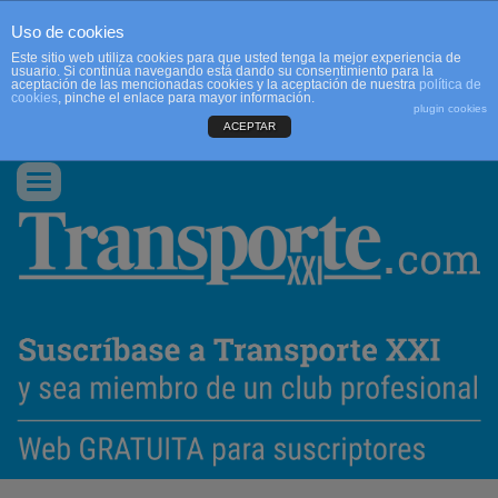
Uso de cookies
Este sitio web utiliza cookies para que usted tenga la mejor experiencia de
usuario. Si continúa navegando está dando su consentimiento para la
aceptación de las mencionadas cookies y la aceptación de nuestra
política de
cookies
, pinche el enlace para mayor información.
plugin cookies
ACEPTAR
QUIENES SOMOS
CONTACTO
PUBLICIDAD
ACCEDER
Conmutar
navegación