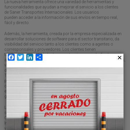
La nueva herramienta ofrece una variedad de herramientas y
funcionalidades que ayudan a mejorar el servicio a los clientes
de Saner Transportes Internacionales. Los usuarios
pueden acceder a la información de sus envíos en tiempo real,
fácil y directo.
Además, la herramienta, creada por la empresa especializada en
desarrollar soluciones de
software
para el sector transitario, da
visibilidad del servicio tanto a los clientes como a agentes o
corresponsales y proveedores. Los clientes tienen
también acceso a toda la documentación asociada, “incluso
Facebook
Twitter
LinkedIn
Compartir
al
track & trace
de los embarques, despachos aduaneros, facturas,
viajes, ofertas, expediciones y mercancías en almacenes o
depósitos”, señalan desde la empresa tecnológica. Saner
Transportes Internacionales ha aprovechado esta herramienta
para crear un nuevo espacio, denominado
partner zone
, para sus
corresponsales, que les permite obtener sus comprobantes de
entrega sin tener que pedirlos. La
partner zone
está teniendo “una
gran acogida”.
La nueva herramienta responde a que “necesitábamos mejorar el
servicio y la imagen que damos a nuestros clientes”, señala
Cristina Aguinaga, directora de Tráfico de Saner Transportes
Internacionales. La respuesta ha sido positiva. “Los clientes
valoran mucho saber cuando se recogen o entregan sus