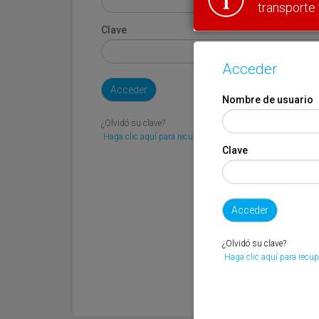
transporte 
Clave
Acceder
Nombre de usuario
¿Olvidó su clave?
Haga clic aquí para recuperarla.
Clave
¿Olvidó su clave?
Haga clic aquí para recup