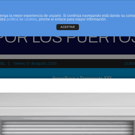
d tenga la mejor experiencia de usuario. Si continúa navegando está dando su cons
stra
política de cookies
, pinche el enlace para mayor información.
ACEPTAR
ÑOL
Viernes 07 de agosto, 2026
QUIE
tir
HEMEROTECA
AGENDA
KIOSKO
NDALUCÍA
PAÍS VASCO
ESPAÑA
INTERNACIONAL