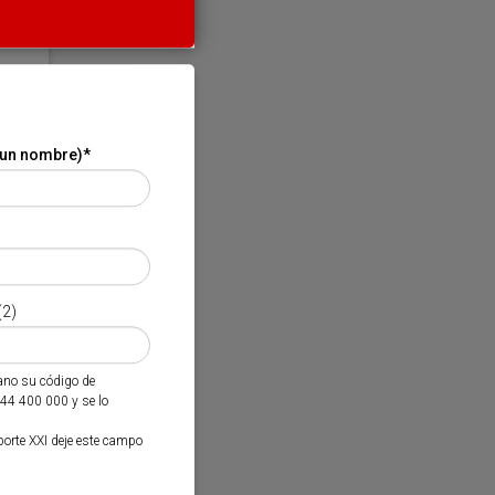
 un nombre)
*
(2)
mano su código de
944 400 000 y se lo
porte XXI deje este campo