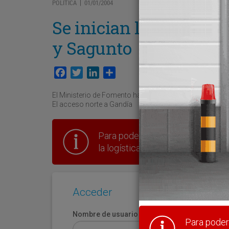
POLÍTICA
01/01/2004
|
Se inician las obras d
y Sagunto
Facebook
Twitter
LinkedIn
Compartir
El Ministerio de Fomento ha iniciado las obras de cons
El acceso norte a Gandía
Para poder seguir leyendo hay que
la logística en España.
Acceder
Nombre de usuario
Para poder 