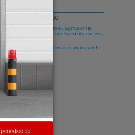
ía
LO MÁS LEÍDO
Fribasa refuerza su logística con la
puesta en marcha de una nueva base en
Vizcaya
El Puerto de Valencia crecerá en oferta
ro-pax
gunto.
Relevo
rte y
 periódico del