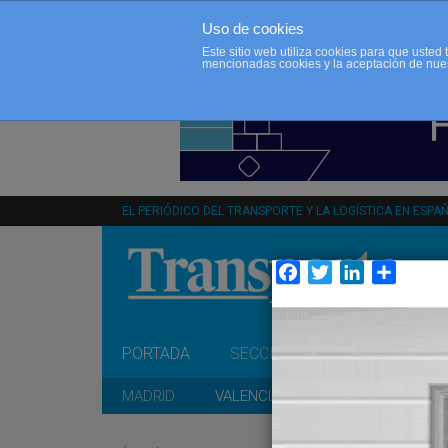
Uso de cookies
Este sitio web utiliza cookies para que uste
mencionadas cookies y la aceptación de nue
EL PERIÓDICO DEL TRANSPORTE Y LA LOGÍSTICA EN ESPA
Facebook
Twitter
LinkedIn
Compar
PORTADA
SECCIONES
OPINIÓN
MADRID
VALENCIA
CATALUÑA
A