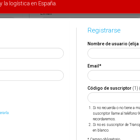
y la logística en España.
Email
*
Registrarse
Código de suscriptor
(1) (2)
Nombre de usuario (elija
Si no recuerda o no tiene a mano su código de suscriptor
llame al teléfono 944 400 000 y se lo recordaremos.
Email
*
Si no es suscriptor de Transporte XXI deje este campo en
blanco.
* Campo obligatorio
Código de suscriptor
(1) 
Por favor indique que ha leído y está de acuerdo con las
*
Condiciones de Uso
Si no recuerda o no tiene a 
erarla.
suscriptor llame al teléfono 
recordaremos.
Si no es suscriptor de Trans
en blanco.
* Campo obligatorio