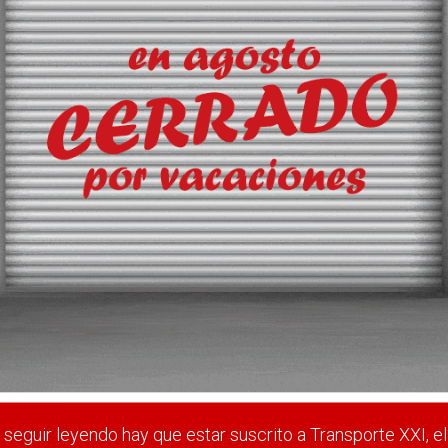
e acceso a los puertos de Gand
trucción de los nuevos accesos terrestres a los puertos de Gandía y Sa
 estar suscrito a Transporte XXI, el periódico del transpo
Registrarse
Nombre de usuario (elija un nombre)
*
seguir leyendo hay que estar suscrito a Transporte XXI, el