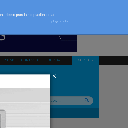
entimiento para la aceptación de las
plugin cookies
NES SOMOS
CONTACTO
PUBLICIDAD
ACCEDER
Buscar: