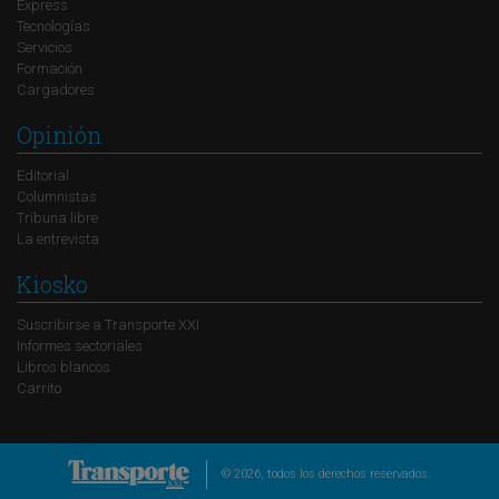
Express
Tecnologías
Servicios
Formación
Cargadores
Opinión
Editorial
Columnistas
Tribuna libre
La entrevista
Kiosko
Suscribirse a Transporte XXI
Informes sectoriales
Libros blancos
Carrito
© 2026, todos los derechos reservados.