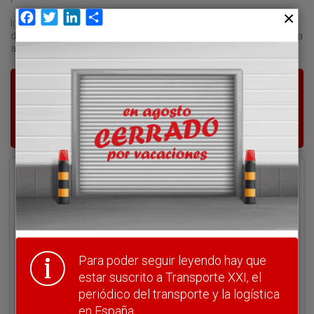
Facebook
Twitter
LinkedIn
Compartir
Igualmente, adelantó que está pendiente aún la aprobación
definitiva de la modificación de los estatutos de la asociación para
acoger nuevas figuras de logística y transporte.
Para poder seguir leyendo hay que estar
suscrito a Transporte XXI, el periódico
del transporte y la logística en España.
Acceder
Nombre de usuario
Para poder seguir leyendo hay que
Clave
estar suscrito a Transporte XXI, el
periódico del transporte y la logística
en España.