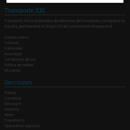
Transporte XXI
Transporte XXI es el periódico de referencia del transporte y la logística en
España, perteneciente al Grupo XXI de Comunicación Empresarial.
Quienes somos
Contacto
Publicidad
Aviso legal
Condiciones de uso
Política de cookies
Mi cuenta
Secciones
Política
Carretera
Ferrocarril
Marítimo
Aéreo
Transitarios
Operadores logísticos