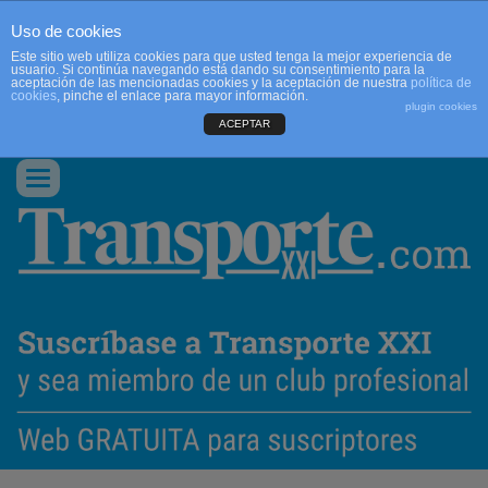
Uso de cookies
Este sitio web utiliza cookies para que usted tenga la mejor experiencia de
usuario. Si continúa navegando está dando su consentimiento para la
aceptación de las mencionadas cookies y la aceptación de nuestra
política de
cookies
, pinche el enlace para mayor información.
plugin cookies
ACEPTAR
QUIENES SOMOS
CONTACTO
PUBLICIDAD
ACCEDER
Conmutar
navegación