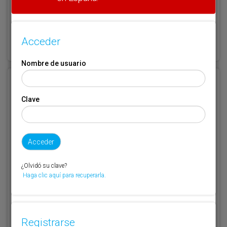
¿Olvidó su clave?
Acceder
Haga clic aquí para recuperarla.
Nombre de usuario
Registrarse
Clave
Nombre de usuario (elija un nombre)
*
Email
*
¿Olvidó su clave?
Haga clic aquí para recuperarla.
Código de suscriptor
(1) (2)
Si no recuerda o no tiene a mano su código de suscriptor llame al
Registrarse
teléfono 944 400 000 y se lo recordaremos.