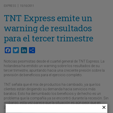
EXPRESS
15/10/2011
|
TNT Express emite un
warning de resultados
para el tercer trimestre
Facebook
Twitter
LinkedIn
Compartir
Noticias pesimistas desde el cuartel general de TNT Express. La
holandesa ha emitido un warning sobre los resultados de su
tercer trimestre, apuntando hacia una creciente presión sobre la
previsión de beneficios para el ejercicio completo.
TNT señala que el mix de productos ha cambiado, ya que los
clientes están dirigiendo su demanda hacia servicios más
baratos. Esto ha derrumbado los beneficios y de hecho es un
problema que la compañía ya se encontró durante la recesión. Sin
embargo, esta vez parece que la situación es aún peor que en
2008.