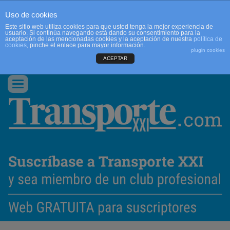
Uso de cookies
Este sitio web utiliza cookies para que usted tenga la mejor experiencia de
usuario. Si continúa navegando está dando su consentimiento para la
aceptación de las mencionadas cookies y la aceptación de nuestra
política de
cookies
, pinche el enlace para mayor información.
plugin cookies
ACEPTAR
QUIENES SOMOS
CONTACTO
PUBLICIDAD
ACCEDER
Conmutar
navegación