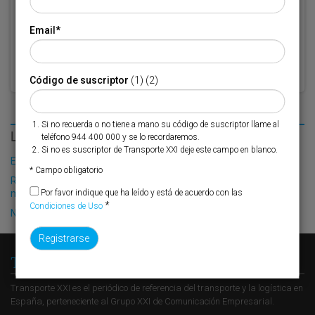
Por favor indique que ha leído y está de acuerdo con las
Condiciones
*
de Uso
Email
*
Código de suscriptor
(1) (2)
Si no recuerda o no tiene a mano su código de suscriptor llame al
LO MÁS LEÍDO
teléfono 944 400 000 y se lo recordaremos.
Si no es suscriptor de Transporte XXI deje este campo en blanco.
El Puerto de Valencia crecerá en oferta ro-pax
* Campo obligatorio
Renfe ofrece la compra de slots por plataformas en su red
multicliente entre Valencia y Madrid-Abroñigal
Por favor indique que ha leído y está de acuerdo con las
*
Condiciones de Uso
Nuevo plazo para los accesos ferroviarios al puerto de Barcelona
Transporte XXI
Transporte XXI es el periódico de referencia del transporte y la logística en
España, perteneciente al Grupo XXI de Comunicación Empresarial.