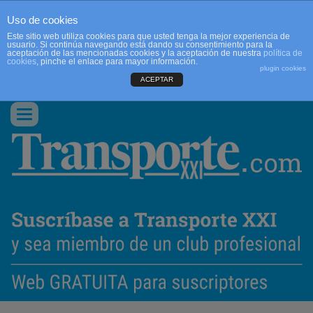
Uso de cookies
Este sitio web utiliza cookies para que usted tenga la mejor experiencia de
usuario. Si continúa navegando está dando su consentimiento para la
aceptación de las mencionadas cookies y la aceptación de nuestra
política de
cookies
, pinche el enlace para mayor información.
plugin cookies
ACEPTAR
QUIENES SOMOS
CONTACTO
PUBLICIDAD
ACCEDER
Conmutar
navegación