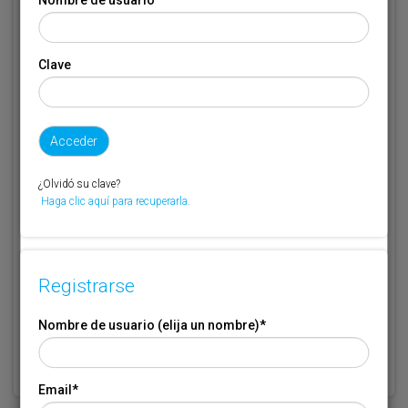
Email
*
Clave
Código de suscriptor
(1) (2)
Si no recuerda o no tiene a mano su código de suscriptor llame al
¿Olvidó su clave?
teléfono 944 400 000 y se lo recordaremos.
Haga clic aquí para recuperarla.
Si no es suscriptor de Transporte XXI deje este campo en blanco.
* Campo obligatorio
Registrarse
Por favor indique que ha leído y está de acuerdo con las
Condiciones
*
de Uso
Nombre de usuario (elija un nombre)
*
Email
*