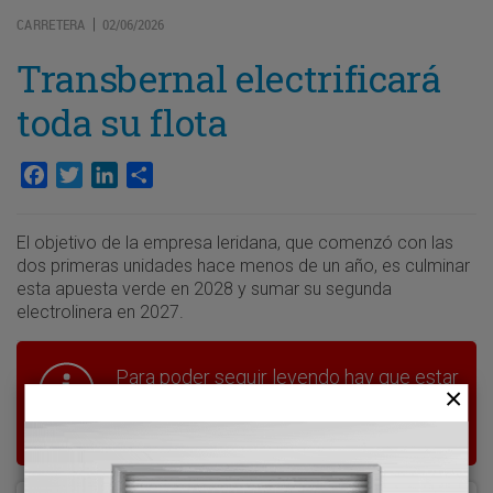
CARRETERA
02/06/2026
|
Transbernal electrificará
toda su flota
Facebook
Twitter
LinkedIn
Compartir
El objetivo de la empresa leridana, que comenzó con las
dos primeras unidades hace menos de un año, es culminar
esta apuesta verde en 2028 y sumar su segunda
electrolinera en 2027.
Para poder seguir leyendo hay que estar
suscrito a Transporte XXI, el periódico
del transporte y la logística en España.