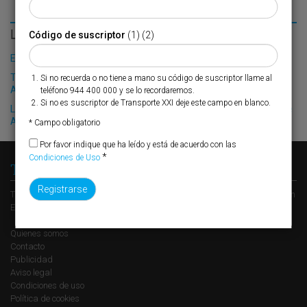
LO MÁS LEÍDO
Código de suscriptor
(1) (2)
El Puerto de Valencia crecerá en oferta ro-pax
Trasmediterránea refuerza sus operaciones entre Almería y
Si no recuerda o no tiene a mano su código de suscriptor llame al
Argelia
teléfono 944 400 000 y se lo recordaremos.
Si no es suscriptor de Transporte XXI deje este campo en blanco.
La burocracia sitúa ‘en vía muerta’ los apartaderos ferroviarios de
Algeciras
* Campo obligatorio
Por favor indique que ha leído y está de acuerdo con las
*
Condiciones de Uso
Transporte XXI
Transporte XXI es el periódico de referencia del transporte y la logística en
España, perteneciente al Grupo XXI de Comunicación Empresarial.
Quienes somos
Contacto
Publicidad
Aviso legal
Condiciones de uso
Política de cookies