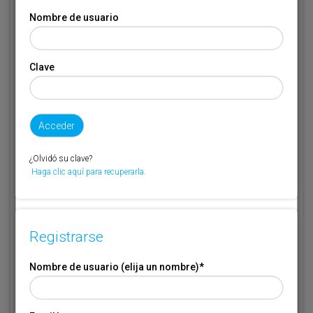
Nombre de usuario (elija un nombre)
*
Nombre de usuario
Email
*
Clave
Código de suscriptor
(1) (2)
Si no recuerda o no tiene a mano su código de suscriptor llame al
¿Olvidó su clave?
teléfono 944 400 000 y se lo recordaremos.
Haga clic aquí para recuperarla.
Si no es suscriptor de Transporte XXI deje este campo en blanco.
* Campo obligatorio
Registrarse
Por favor indique que ha leído y está de acuerdo con las
Condiciones
*
de Uso
Nombre de usuario (elija un nombre)
*