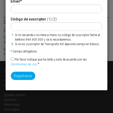
Email
*
Código de suscriptor
(1) (2)
LO MÁS LEÍDO
El Puerto de Valencia crecerá en oferta ro-pax
Si no recuerda o no tiene a mano su código de suscriptor llame al
ICP Logística instala un nuevo clasificador de pedidos en su
teléfono 944 400 000 y se lo recordaremos.
almacén principal de Meco (Madrid)
Si no es suscriptor de Transporte XXI deje este campo en blanco.
Moldtrans incorpora un software para optimizar la gestión de sus
* Campo obligatorio
actividades de transporte y logística
Por favor indique que ha leído y está de acuerdo con las
*
Condiciones de Uso
Transporte XXI
Transporte XXI es el periódico de referencia del transporte y la logística en
España, perteneciente al Grupo XXI de Comunicación Empresarial.
Quienes somos
Contacto
Publicidad
Aviso legal