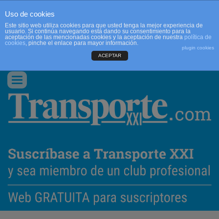
Uso de cookies
Este sitio web utiliza cookies para que usted tenga la mejor experiencia de
usuario. Si continúa navegando está dando su consentimiento para la
aceptación de las mencionadas cookies y la aceptación de nuestra
política de
cookies
, pinche el enlace para mayor información.
plugin cookies
ACEPTAR
QUIENES SOMOS
CONTACTO
PUBLICIDAD
ACCEDER
Conmutar
navegación