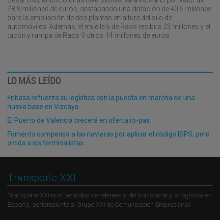
César Díaz anunció unas inversiones para este año por valor de
78,9 millones de euros, destacando una dotación de 40,5 millones
para la ampliación de dos plantas en altura del silo de
automóviles. Además, el muelle 6 de Raos recibirá 23 millones y el
tacón y rampa de Raos 9 otros 14 millones de euros.
LO MÁS LEÍDO
Fribasa refuerza su logística con la puesta en marcha de una
nueva base en Vizcaya
El Puerto de Valencia crecerá en oferta ro-pax
Fomento compensa a las navieras por aplicar el código ISPS, pero
olvida a los terminalistas
Transporte XXI
Transporte XXI es el periódico de referencia del transporte y la logística en
España, perteneciente al Grupo XXI de Comunicación Empresarial.