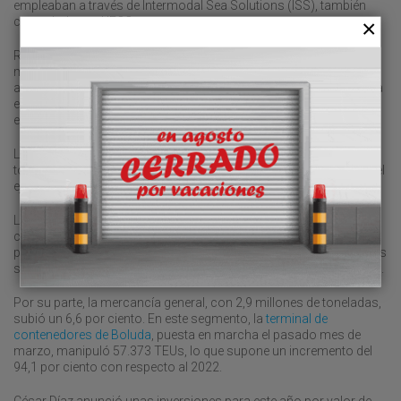
empleaban a través de Intermodal Sea Solutions (ISS), también
controlada por UECC.
RTBS contempla incorporar en su nueva superficie de Raos una
marquesina de 2.000 metros cuadrados como zona de
aparcamiento cubierta para la carga rodada que se encuentra a la
espera de ser embarcada, así como una carretilla, entre otros
equipamientos.
La naviera UECC movió durante el pasado año cerca de 155.000
toneladas en el puerto de Santander, un volumen muy similar al del
ejercicio anterior, según aseguraron desde su dirección.
La Autoridad Portuaria de Santander, que preside César Díaz,
contabilizó en 2023 un tráfico de 6,98 millones de toneladas, un 9
por ciento más que en el ejercicio anterior, obteniendo los graneles
sólidos, con 3,8 millones de toneladas, un alza del 12,4 por ciento.
Por su parte, la mercancía general, con 2,9 millones de toneladas,
subió un 6,6 por ciento. En este segmento, la
terminal de
contenedores de Boluda
, puesta en marcha el pasado mes de
marzo, manipuló 57.373 TEUs, lo que supone un incremento del
94,1 por ciento con respecto al 2022.