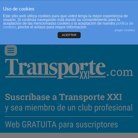
Uso de cookies
Este sitio web utiliza cookies para que usted tenga la mejor experiencia de
usuario. Si continúa navegando está dando su consentimiento para la
aceptación de las mencionadas cookies y la aceptación de nuestra
política de
cookies
, pinche el enlace para mayor información.
plugin cookies
ACEPTAR
QUIENES SOMOS
CONTACTO
PUBLICIDAD
ACCEDER
Conmutar
navegación