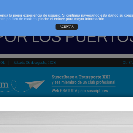
d tenga la mejor experiencia de usuario. Si continúa navegando está dando su cons
stra
política de cookies
, pinche el enlace para mayor información.
ACEPTAR
ÑOL
Sábado 08 de agosto, 2026
QUIE
tir
HEMEROTECA
AGENDA
KIOSKO
NDALUCÍA
PAÍS VASCO
ESPAÑA
INTERNACIONAL