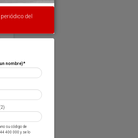
 periódico del
 un nombre)
*
(2)
mano su código de
944 400 000 y se lo