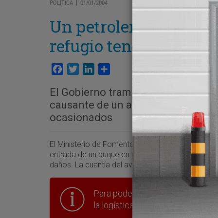
POLÍTICA
01/01/2004
|
Un petrolero en peligr
refugio tendrá que pre
Facebook
Twitter
LinkedIn
Compartir
El Gobierno tramita con urgencia 
causante de un accidente como el 
ocasionados
El Ministerio de Fomento está tramitando con ca
entrada de un buque en peligro a un puerto de ref
daños. La cuantía del aval para un petrolero de 
Para poder seguir leyendo hay que
la logística en España.