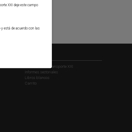
porte XXI deje este campo
o y está de acuerdo con las
Kiosko
Suscribirse a Transporte XXI
Informes sectoriales
Libros blancos
Carrito