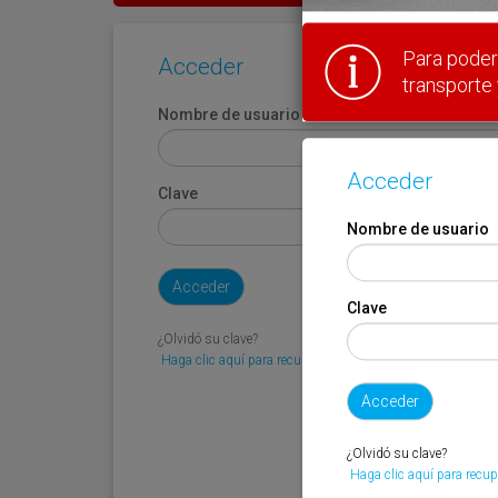
Para poder 
Acceder
transporte 
Nombre de usuario
Acceder
Clave
Nombre de usuario
Clave
¿Olvidó su clave?
Haga clic aquí para recuperarla.
¿Olvidó su clave?
Haga clic aquí para recup