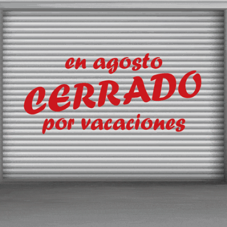
o que entre en un puerto de
star un aval de 1.300 millone
un Proyecto de Real Decreto para asegurar qu
del “Prestige” pague todos los daños
rácter de urgencia un proyecto de RealDecreto que condicionar
ugio a la prestación de una garantía para cubrir todos los posibl
150.000 toneladas será de 1.300 millones de euros.
 estar suscrito a Transporte XXI, el periódico del transpo