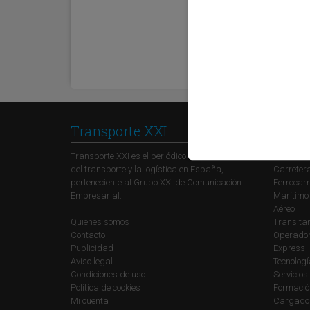
Transporte XXI
Secci
Transporte XXI es el periódico de referencia
Política
del transporte y la logística en España,
Carreter
perteneciente al Grupo XXI de Comunicación
Ferrocarr
Empresarial.
Marítimo
Aéreo
Quienes somos
Transitar
Contacto
Operadore
Publicidad
Express
Aviso legal
Tecnolog
Condiciones de uso
Servicios
Política de cookies
Formació
Mi cuenta
Cargado