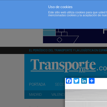
Uso de cookies
Este sitio web utiliza cookies para que uste
mencionadas cookies y la aceptación de nue
EL PERIÓDICO DEL TRANSPORTE Y LA LOGÍSTICA EN ESPA
Facebook
Twitter
LinkedIn
Compar
PORTADA
SECCIONES
OPINIÓN
MADRID
VALENCIA
CATALUÑA
A