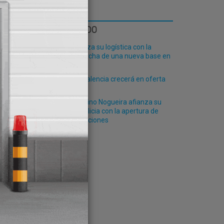
LO MÁS LEÍDO
s
Fribasa refuerza su logística con la
puesta en marcha de una nueva base en
Vizcaya
El Puerto de Valencia crecerá en oferta
ro-pax
e el
El grupo Ceferino Nogueira afianza su
posición en Galicia con la apertura de
nuevas instalaciones
á la
es
rte y