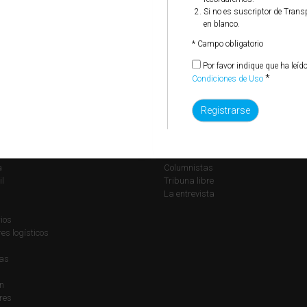
Por favor indique que ha leído y está de acuerdo con las
Si no es suscriptor de Trans
*
Condiciones de Uso
en blanco.
* Campo obligatorio
Por favor indique que ha leíd
*
Condiciones de Uso
ones
Opinión
Editorial
a
Columnistas
il
Tribuna libre
La entrevista
ios
s logísticos
ías
n
res