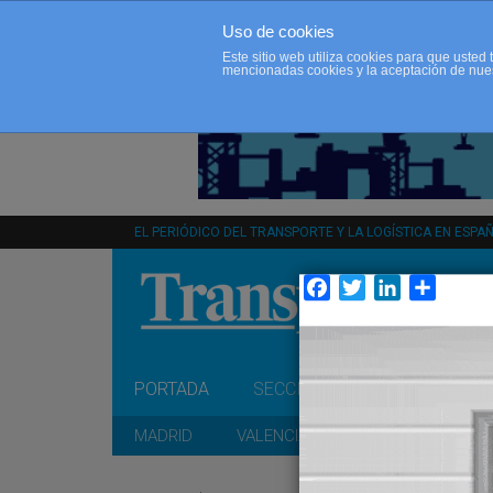
Uso de cookies
Este sitio web utiliza cookies para que uste
mencionadas cookies y la aceptación de nue
EL PERIÓDICO DEL TRANSPORTE Y LA LOGÍSTICA EN ESPA
Facebook
Twitter
LinkedIn
Compar
PORTADA
SECCIONES
OPINIÓN
MADRID
VALENCIA
CATALUÑA
A