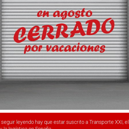
arco en el puerto de Bilbao
s solicita 35.000 metros cuadrados en el muelle AZ1 para la
ocombustibles.
 estar suscrito a Transporte XXI, el periódico del transpo
Registrarse
Nombre de usuario (elija un nombre)
*
seguir leyendo hay que estar suscrito a Transporte XXI, el
y la logística en España.