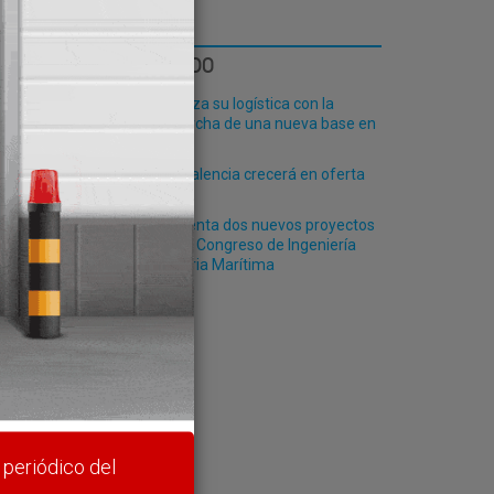
LO MÁS LEÍDO
Fribasa refuerza su logística con la
puesta en marcha de una nueva base en
Vizcaya
El Puerto de Valencia crecerá en oferta
ro-pax
Siport21 presenta dos nuevos proyectos
durante el 49º Congreso de Ingeniería
Naval e Industria Marítima
rte y
 periódico del