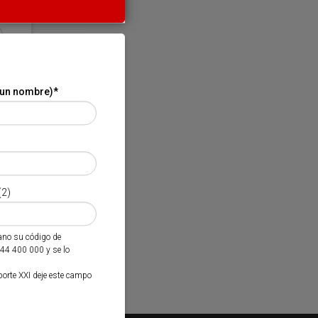
 un nombre)
*
(2)
mano su código de
944 400 000 y se lo
porte XXI deje este campo