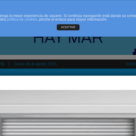
d tenga la mejor experiencia de usuario. Si continúa navegando está dando su cons
stra
política de cookies
, pinche el enlace para mayor información.
ACEPTAR
ÑOL
Jueves 06 de agosto, 2026
QUIE
tir
HEMEROTECA
AGENDA
KIOSKO
NDALUCÍA
PAÍS VASCO
ESPAÑA
INTERNACIONAL