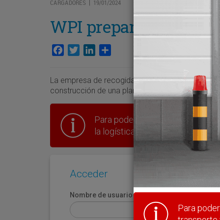
CARGADORES
19/01/2024
|
WPI prepara su desemb
Facebook
Twitter
LinkedIn
Compartir
La empresa de recogida y tratamiento de residuo
construcción de una planta de producción de ec
Para poder seguir leyendo hay que
la logística en España.
Acceder
Nombre de usuario
Para poder 
transporte 