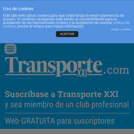
Uso de cookies
Este sitio web utiliza cookies para que usted tenga la mejor experiencia de
usuario. Si continúa navegando está dando su consentimiento para la
aceptación de las mencionadas cookies y la aceptación de nuestra
política de
cookies
, pinche el enlace para mayor información.
plugin cookies
ACEPTAR
QUIENES SOMOS
CONTACTO
PUBLICIDAD
ACCEDER
Conmutar
navegación