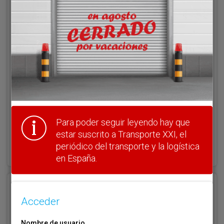
Acceder
Nombre de usuario
Clave
Para poder seguir leyendo hay que
estar suscrito a Transporte XXI, el
¿Olvidó su clave?
periódico del transporte y la logística
Haga clic aquí para recuperarla.
en España.
Registrarse
Acceder
Nombre de usuario (elija un nombre)
*
Nombre de usuario