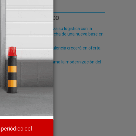
LO MÁS LEÍDO
Fribasa refuerza su logística con la
puesta en marcha de una nueva base en
Vizcaya
El Puerto de Valencia crecerá en oferta
nger
ro-pax
Algeciras reclama la modernización del
PCF
rte y
 periódico del