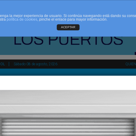
d tenga la mejor experiencia de usuario. Si continúa navegando está dando su cons
stra
política de cookies
, pinche el enlace para mayor información.
ACEPTAR
ÑOL
Sábado 08 de agosto, 2026
QUIE
tir
HEMEROTECA
AGENDA
KIOSKO
NDALUCÍA
PAÍS VASCO
ESPAÑA
INTERNACIONAL