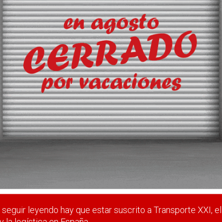
a ro-pax en el Estrecho
 para optimizar la conexión entre los puertos de Algeciras y Tá
 servicios de carga y pasaje.
 estar suscrito a Transporte XXI, el periódico del transpo
Registrarse
Nombre de usuario (elija un nombre)
*
seguir leyendo hay que estar suscrito a Transporte XXI, el
y la logística en España.