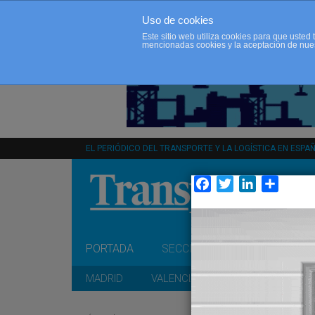
Uso de cookies
Este sitio web utiliza cookies para que uste
mencionadas cookies y la aceptación de nue
EL PERIÓDICO DEL TRANSPORTE Y LA LOGÍSTICA EN ESPA
Facebook
Twitter
LinkedIn
Compar
PORTADA
SECCIONES
OPINIÓN
MADRID
VALENCIA
CATALUÑA
A