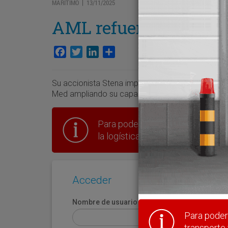
MARÍTIMO
13/11/2025
|
AML refuerza su ofert
Facebook
Twitter
LinkedIn
Compartir
Su accionista Stena impulsa a la naviera marroquí
Med ampliando su capacidad de transporte en sus
Para poder seguir leyendo hay que
la logística en España.
Acceder
Nombre de usuario
Para poder 
transporte 