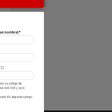
 un nombre)
*
(2)
mano su código de
944 400 000 y se lo
porte XXI deje este campo