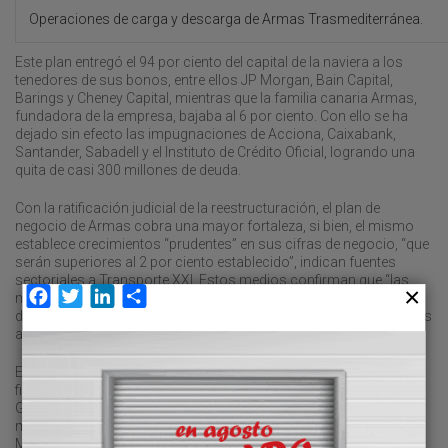
Operaciones de carga y descarga de Armas Trasmediterránea.
Este plan entregó el 94 por ciento del capital de la naviera a los
tenedores de sus bonos, entre ellos JP Morgan, Bain Capital,
Barings y Cheney Capital, mientras que la familia canaria Armas,
fundadora de la empresa, bajaba al 6 por ciento. Con ello se ha
dejado sin efecto las impugnaciones de Acciona, Caixabank,
Santander, Sabadell y el Instituto de Crédito Oficial, logrando una
quita de casi 300 millones de deuda.
Con la ratificación judicial de la reestructuración, el plan de
negocio de Armas cobra una mayor fortaleza, si bien, el mismo
establece crecimientos “prudentes” en sus cifras de negocio, “que
serán superiores al 2 por ciento establecido”, indican fuentes
sectoriales a Transporte XXI. Estos medios confirman que “las
Facebook
Twitter
LinkedIn
Compartir
mayores expectativas se centran en el negocio del Estrecho,
donde hay un potencial de crecimiento del 29 por ciento, según los
análisis de Abencys”.
En este sentido, una de sus potencialidades es haber ganado a
finales del pasado año el concurso abierto por la Dirección
General de la Marina Mercante para la explotación durante un
máximo de cuatro años de las dos líneas marítimas que unen
Melilla con Almería y Motril (Granada), dos líneas declaradas de