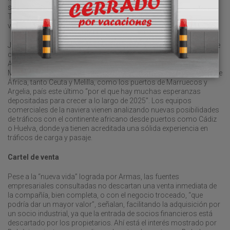
servicio público en las que ha colocado el buque “Volcán de
Timanfaya”, un ferri con capacidad para 950 pasajeros, 350
vehículos y 1.350 metros lineales de carga.
Junto a eso, la compañía viene gestionando importantes flujos de
carga y pasaje en las líneas de la zona del Estrecho y el Mar de
Alborán, con rutas regulares desde los puertos de Almería,
Málaga, Motril y Algeciras con los principales enclaves del norte de
África, tanto Ceuta y Melilla, como los puertos de Marruecos y
Argelia, país este último “por el que hay muchas esperanzas
depositadas para crecer a lo largo de 2025”. Los equipos
comerciales de la naviera vienen analizando nuevas posibilidades
de tráficos con el continente africano desde puertos como Cádiz
o Huelva, donde ya tienen acreditada una sólida experiencia en
tráficos de carga y pasaje.
Cartel de venta
Pese a la “nueva vida” lograda por Armas, las fuentes
empresariales consultadas no descartan una venta inmediata de
la compañía, bien completa, o con el negocio troceado, “que
podría dar un mayor valor”, señalan, facilitando la adquisición por
un socio industrial, ya que la entrada de socios financieros está
descartado por los propietarios. Ahí está el interés mostrado por