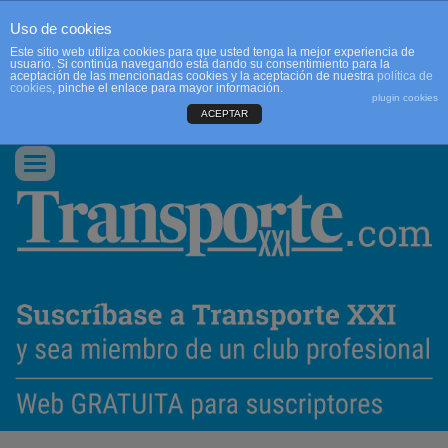
Uso de cookies
Este sitio web utiliza cookies para que usted tenga la mejor experiencia de
usuario. Si continúa navegando está dando su consentimiento para la
aceptación de las mencionadas cookies y la aceptación de nuestra
política de
cookies
, pinche el enlace para mayor información.
plugin cookies
ACEPTAR
QUIENES SOMOS
CONTACTO
PUBLICIDAD
ACCEDER
Conmutar
navegación