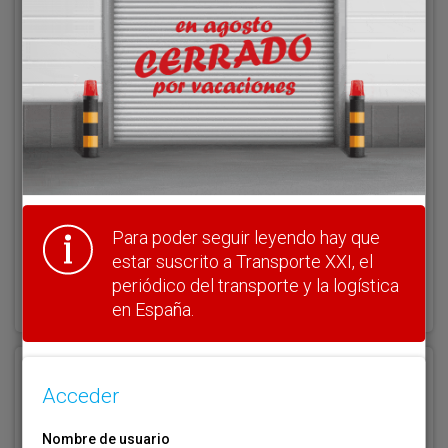
Acceder
Nombre de usuario
Clave
Para poder seguir leyendo hay que
estar suscrito a Transporte XXI, el
¿Olvidó su clave?
periódico del transporte y la logística
Haga clic aquí para recuperarla.
en España.
Registrarse
Acceder
Nombre de usuario (elija un nombre)
*
Nombre de usuario