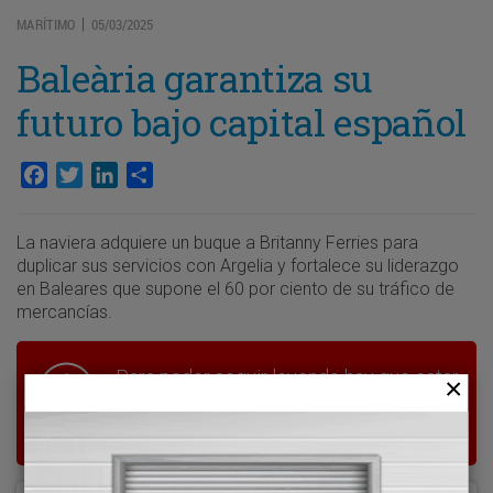
MARÍTIMO
05/03/2025
|
Baleària garantiza su
futuro bajo capital español
Facebook
Twitter
LinkedIn
Compartir
La naviera adquiere un buque a Britanny Ferries para
duplicar sus servicios con Argelia y fortalece su liderazgo
en Baleares que supone el 60 por ciento de su tráfico de
mercancías.
Para poder seguir leyendo hay que estar
suscrito a Transporte XXI, el periódico
del transporte y la logística en España.