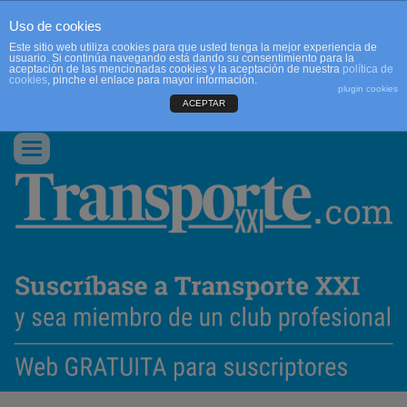
Uso de cookies
Este sitio web utiliza cookies para que usted tenga la mejor experiencia de
usuario. Si continúa navegando está dando su consentimiento para la
aceptación de las mencionadas cookies y la aceptación de nuestra
política de
cookies
, pinche el enlace para mayor información.
plugin cookies
ACEPTAR
QUIENES SOMOS
CONTACTO
PUBLICIDAD
ACCEDER
Conmutar
navegación