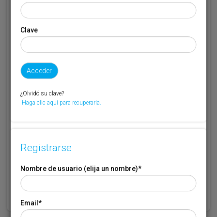
Email
*
Clave
Código de suscriptor
(1) (2)
Si no recuerda o no tiene a mano su código de suscriptor llame al
¿Olvidó su clave?
teléfono 944 400 000 y se lo recordaremos.
Haga clic aquí para recuperarla.
Si no es suscriptor de Transporte XXI deje este campo en blanco.
* Campo obligatorio
Registrarse
Por favor indique que ha leído y está de acuerdo con las
Condiciones
*
de Uso
Nombre de usuario (elija un nombre)
*
Email
*