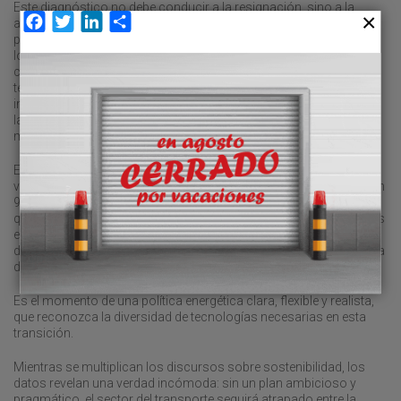
Este diagnóstico no debe conducir a la resignación, sino a la
Facebook
Twitter
LinkedIn
Compartir
acción. Si la electrificación no llega a ser una opción para buena
parte del transporte pesado, es imprescindible acelerar el uso de
los combustibles renovables que pueden actuar eficazmente de
cara a los objetivos de neutralidad en emisiones de CO2 que
tenemos marcados. Esa tecnología permite una reducción
inmediata de emisiones sin requerir una renovación completa de
la actual flota de camiones, que en la UE asciende a unos seis
millones de vehículos.
El nuevo reglamento europeo que limita las emisiones de los
vehículos pesados establece un ambicioso objetivo: reducirlas un
90 por ciento para 2040. Para lograrlo, los fabricantes estiman
que deberían circular entre 300.000 y 400.000 camiones eléctricos
en Europa antes de 2030. Sin embargo, basta con observar los
datos actuales para comprobar que estas cifras están más cerca
de la utopía que de una hoja de ruta realista.
Es el momento de una política energética clara, flexible y realista,
que reconozca la diversidad de tecnologías necesarias en esta
transición.
Mientras se multiplican los discursos sobre sostenibilidad, los
datos revelan una verdad incómoda: sin un plan ambicioso y
pragmático, el sector del transporte seguirá atrapado entre la