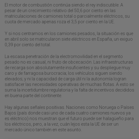
El motor de combustión continúa siendo el rey indiscutible. A
pesar de un crecimiento relativo del 50,6 por ciento en las
matriculaciones de camiones total o parcialmente eléctricos, su
cuota de mercado apenas roza el 3,5 por ciento en la UE.
Y si nos centramos en los camiones pesados, la situación es que
en abril solo se matricularon siete eléctricos en España, un exiguo
0,39 por ciento del total.
La escasa penetración de la electromovilidad en el segmento
pesado no es casual, ni fruto de obcecación. Las infraestructuras
de recarga son absolutamente insuficientes y su despliegue muy
caro y de farragosa burocracia; los vehículos siguen siendo
elevados; y ni la capacidad de carga útil ni la autonomía logran
satisfacer las necesidades operativas de muchas flotas. A esto se
suma la incertidumbre regulatoria y la falta de incentivos decididos
en buena parte del continente.
Hay algunas señales positivas. Naciones como Noruega o Países
Bajos (país donde casi uno de cada cuatro camiones nuevos ya
es eléctrico) nos muestran que el futuro puede ser halagüeño para
los eléctricos, pero, a la vez, cuán lejos esta la UE de ser un
mercado único también en este asunto.