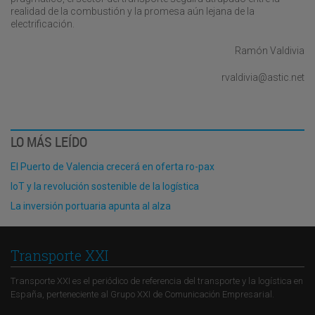
realidad de la combustión y la promesa aún lejana de la
electrificación.
Ramón Valdivia
rvaldivia@astic.net
LO MÁS LEÍDO
El Puerto de Valencia crecerá en oferta ro-pax
IoT y la revolución sostenible de la logística
La inversión portuaria apunta al alza
Transporte XXI
Transporte XXI es el periódico de referencia del transporte y la logística en
España, perteneciente al Grupo XXI de Comunicación Empresarial.