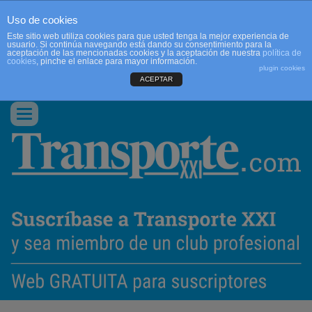
Uso de cookies
Este sitio web utiliza cookies para que usted tenga la mejor experiencia de
usuario. Si continúa navegando está dando su consentimiento para la
aceptación de las mencionadas cookies y la aceptación de nuestra
política de
cookies
, pinche el enlace para mayor información.
plugin cookies
ACEPTAR
QUIENES SOMOS
CONTACTO
PUBLICIDAD
ACCEDER
Conmutar
navegación