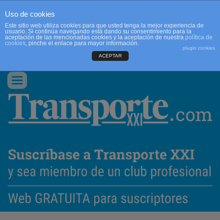
Uso de cookies
Este sitio web utiliza cookies para que usted tenga la mejor experiencia de
usuario. Si continúa navegando está dando su consentimiento para la
aceptación de las mencionadas cookies y la aceptación de nuestra
política de
cookies
, pinche el enlace para mayor información.
plugin cookies
ACEPTAR
QUIENES SOMOS
CONTACTO
PUBLICIDAD
ACCEDER
Conmutar
navegación