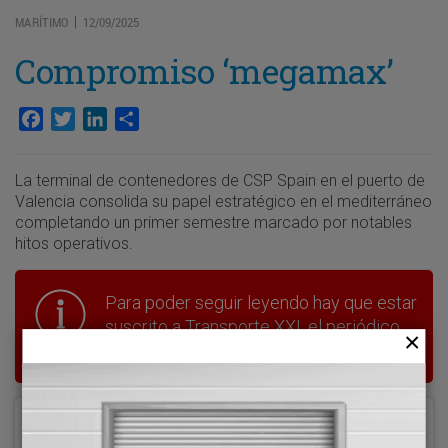
MARÍTIMO
12/09/2025
|
Compromiso ‘megamax’
Facebook
Twitter
LinkedIn
Compartir
La terminal de contenedores de CSP Spain en el puerto de
Valencia consolida su papel estratégico en el mediterráneo
completando un primer semestre marcado por notables
hitos operativos.
Para poder seguir leyendo hay que estar
suscrito a Transporte XXI, el periódico
del transporte y la logística en España.
Acceder