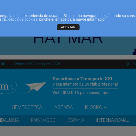
d tenga la mejor experiencia de usuario. Si continúa navegando está dando su cons
stra
política de cookies
, pinche el enlace para mayor información.
ACEPTAR
ÑOL
Domingo 09 de agosto, 2026
QUIE
HEMEROTECA
AGENDA
KIOSKO
NDALUCÍA
PAÍS VASCO
ESPAÑA
INTERNACIONAL