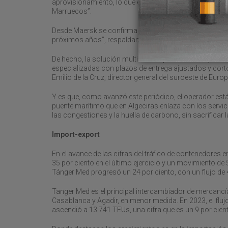
aprovisionamiento, lo que está incidiendo en un crecimi
Marruecos”.
Desde Maersk se confirma esta tesis explicando que “e
próximos años”, respaldando el establecimiento de la z
De hecho, la solución multimodal que viene trabajando 
especializadas con plazos de entrega ajustados y corto
Emilio de la Cruz, director general del suroeste de Euro
Y es que, como avanzó este periódico, el operador es
puente marítimo que en Algeciras enlaza con los servici
las congestiones y la huella de carbono, sin sacrificar 
Import-export
En el avance de las cifras del tráfico de contenedores 
35 por ciento en el último ejercicio y un movimiento de
Tánger Med progresó un 24 por ciento, con un flujo de
Tanger Med es el principal intercambiador de mercanc
Casablanca y Agadir, en menor medida. En 2023, el flujo
ascendió a 13.741 TEUs, una cifra que es un 9 por ciento