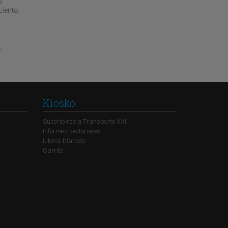
s
ciento,
s
Kiosko
Suscribirse a Transporte XXI
Informes sectoriales
Libros blancos
Carrito