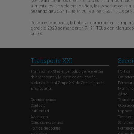
Donde destacan los crecimientos es en la importación m
alimenticios. En solo cinco años, las exportaciones ma
pasando de 3.557 TEUs en 2019 a los 6.550 TEUs de 2
Pese a este aspecto, la balanza comercial entre importa
ejercicio 2023 se manejaron 7.191 TEUs con Marruecos
orillas.
Transporte XXI
Secci
Transporte XXI es el periódico de referencia
Política
del transporte y la logística en España,
Carreter
perteneciente al Grupo XXI de Comunicación
Ferrocarr
Empresarial.
Marítimo
Aéreo
Quienes somos
Transitar
Contacto
Operadore
Publicidad
Express
Aviso legal
Tecnolog
Condiciones de uso
Servicios
Política de cookies
Formació
Mi cuenta
Cargado