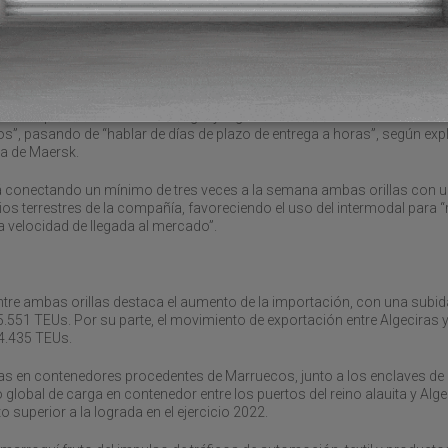
ento de los flujos procedentes del norte de África y, en concreto, de
l comercio entre Marruecos y la Unión Europea podría expandirse en lo
ona de libre comercio que entró en vigor en el año 2000.
la compañía danesa entre Tánger y Algeciras está destinada “a industri
s”, pasando de “hablar de días de plazo de entrega a horas”, según exp
pa de Maersk.
tá conectando un mínimo de tres veces a la semana ambas orillas con 
os terrestres de la compañía, favoreciendo el uso del intermodal para “
la velocidad de llegada al mercado”.
entre ambas orillas destaca el aumento de la importación, con una subid
 5.551 TEUs. Por su parte, el movimiento de exportación entre Algeciras 
 4.435 TEUs.
ías en contenedores procedentes de Marruecos, junto a los enclaves de
 global de carga en contenedor entre los puertos del reino alauita y Alge
 superior a la lograda en el ejercicio 2022.