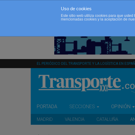
Uso de cookies
Este sitio web utiliza cookies para que uste
mencionadas cookies y la aceptación de nue
EL PERIÓDICO DEL TRANSPORTE Y LA LOGÍSTICA EN ESPA
PORTADA
SECCIONES
OPINIÓN
MADRID
VALENCIA
CATALUÑA
A