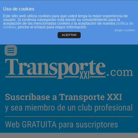
Uso de cookies
Este sitio web utiliza cookies para que usted tenga la mejor experiencia de
usuario. Si continúa navegando está dando su consentimiento para la
aceptación de las mencionadas cookies y la aceptación de nuestra
política de
cookies
, pinche el enlace para mayor información.
plugin cookies
ACEPTAR
QUIENES SOMOS
CONTACTO
PUBLICIDAD
ACCEDER
Conmutar
navegación