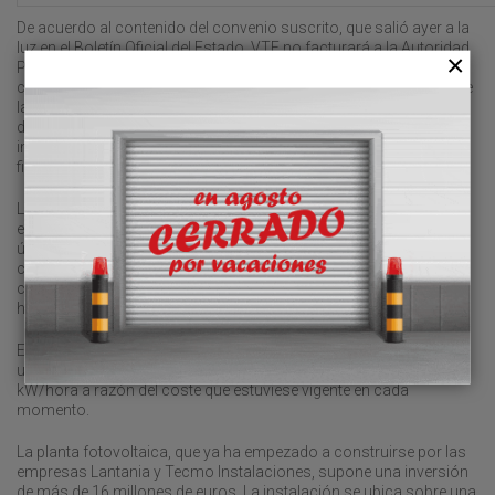
De acuerdo al contenido del convenio suscrito, que salió ayer a la
luz en el Boletín Oficial del Estado, VTE no facturará a la Autoridad
Portuaria ninguna cantidad alguna en concepto de alquiler o
cualquier otro relacionado con la ocupación y funcionamiento de
la planta solar fotovoltaica. Eso sí, la estibadora quedará exenta
del pago de los consumos energéticos que se produzcan en sus
instalaciones desde la entrada en vigor del convenio y hasta la
finalización del mismo.
La Autoridad Portuaria ha establecido un umbral de consumo
eléctrico de 840.000 kWh/año, de acuerdo a la media de los
últimos años. Este volumen será incrementado en un 15 por
ciento en el tercer año de vigencia del contrato, que servirá para el
cálculo del consumo a lo largo de la vida útil de la instalación
hasta 2048, fecha en la que vence la concesión al grupo italiano.
El convenio estipula que en el caso de que VTE superase ese
umbral de consumo eléctrico, la Autoridad Portuaria facturaría el
kW/hora a razón del coste que estuviese vigente en cada
momento.
La planta fotovoltaica, que ya ha empezado a construirse por las
empresas Lantania y Tecmo Instalaciones, supone una inversión
de más de 16 millones de euros. La instalación se ubica sobre una