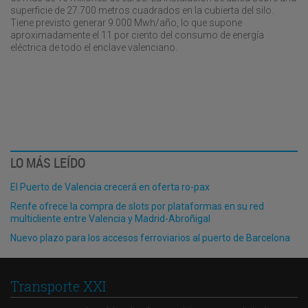
superficie de 27.700 metros cuadrados en la cubierta del silo.
Tiene previsto generar 9.000 Mwh/año, lo que supone
aproximadamente el 11 por ciento del consumo de energía
eléctrica de todo el enclave valenciano.
LO MÁS LEÍDO
El Puerto de Valencia crecerá en oferta ro-pax
Renfe ofrece la compra de slots por plataformas en su red
multicliente entre Valencia y Madrid-Abroñigal
Nuevo plazo para los accesos ferroviarios al puerto de Barcelona
Transporte XXI