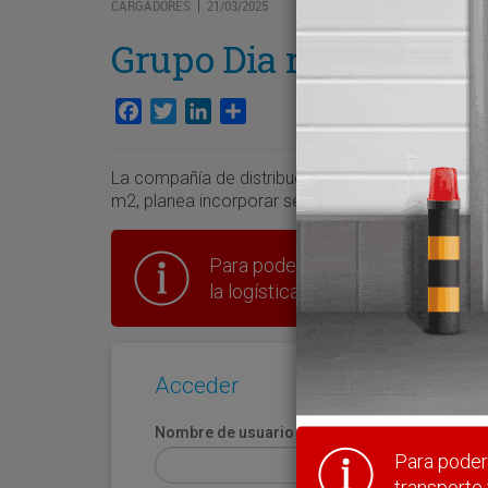
CARGADORES
21/03/2025
|
Grupo Dia reforzará su
Facebook
Twitter
LinkedIn
Compartir
La compañía de distribución alimentaria, que d
m2, planea incorporar seis nuevas plataformas h
Para poder seguir leyendo hay que
la logística en España.
Acceder
Nombre de usuario
Para poder 
transporte 