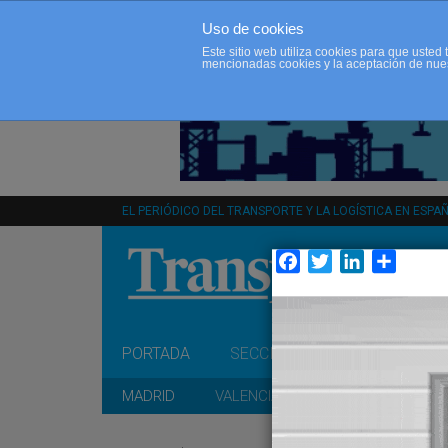
Uso de cookies
Este sitio web utiliza cookies para que uste
mencionadas cookies y la aceptación de nue
EL PERIÓDICO DEL TRANSPORTE Y LA LOGÍSTICA EN ESPA
Facebook
Twitter
LinkedIn
Compar
PORTADA
SECCIONES
OPINIÓN
MADRID
VALENCIA
CATALUÑA
A