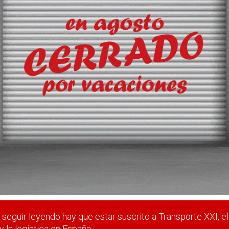
 capacidad logística
ispone de una docena de centros logísticos que suman más de 3
asta 2029.
 estar suscrito a Transporte XXI, el periódico del transpo
Registrarse
Nombre de usuario (elija un nombre)
*
seguir leyendo hay que estar suscrito a Transporte XXI, el
y la logística en España.