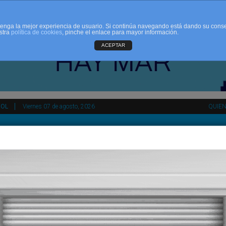
d tenga la mejor experiencia de usuario. Si continúa navegando está dando su cons
stra
política de cookies
, pinche el enlace para mayor información.
ACEPTAR
ÑOL
Viernes 07 de agosto, 2026
QUIE
tir
HEMEROTECA
AGENDA
KIOSKO
NDALUCÍA
PAÍS VASCO
ESPAÑA
INTERNACIONAL