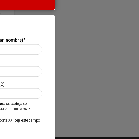
 un nombre)
*
(2)
mano su código de
944 400 000 y se lo
porte XXI deje este campo