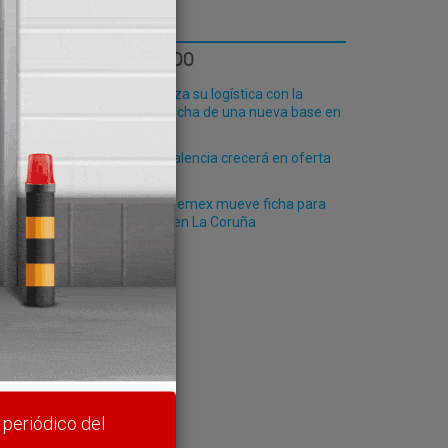
LO MÁS LEÍDO
Fribasa refuerza su logística con la
puesta en marcha de una nueva base en
Vizcaya
El Puerto de Valencia crecerá en oferta
00.000
ro-pax
La mexicana Pemex mueve ficha para
desembarcar en La Coruña
rte y
 periódico del