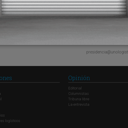
, personalizadas y satisfactorias, fidelizando al consumidor e incen
ing del comercio).
en la respuesta, y hemos demostrado nuestra capacidad de convertir
 fortalecer la confianza del cliente.
Francisco
presidencia@unologist
ones
Opinión
Editorial
a
Columnistas
il
Tribuna libre
La entrevista
ios
s logísticos