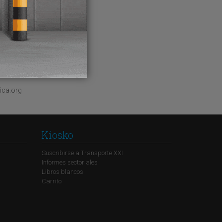
tivando
 Aranda
ica.org
Kiosko
Suscribirse a Transporte XXI
Informes sectoriales
Libros blancos
Carrito