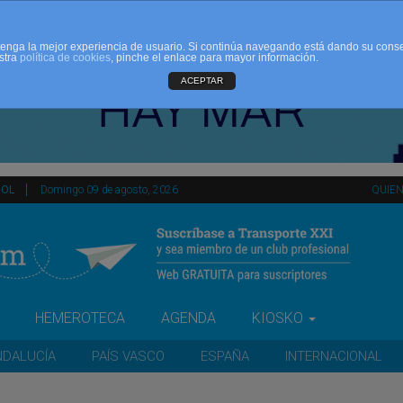
d tenga la mejor experiencia de usuario. Si continúa navegando está dando su cons
stra
política de cookies
, pinche el enlace para mayor información.
ACEPTAR
ÑOL
Domingo 09 de agosto, 2026
QUIE
HEMEROTECA
AGENDA
KIOSKO
NDALUCÍA
PAÍS VASCO
ESPAÑA
INTERNACIONAL