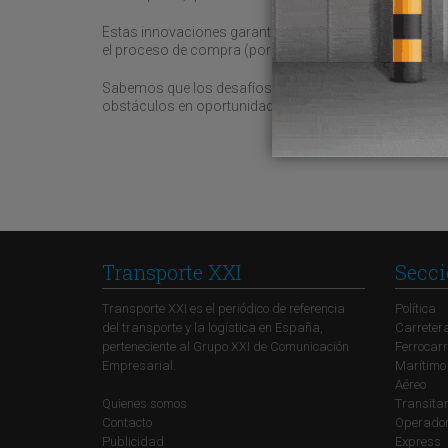
Estas innovaciones garantizan operaciones más seguras
el proceso de compra (por eso somos el nuevo market
Sabemos que los desafíos existen, pero la clave está 
obstáculos en oportunidades para optimizar el servicio y
Transporte XXI
Secci
Transporte XXI es el periódico de referencia
Política
del transporte y la logística en España,
Carreter
perteneciente al Grupo XXI de Comunicación
Ferrocarr
Empresarial.
Marítimo
Aéreo
Quienes somos
Transitar
Contacto
Operadore
Publicidad
Express