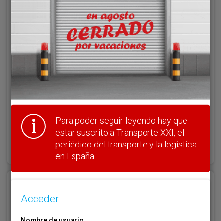
Acceder
Nombre de usuario
Clave
Para poder seguir leyendo hay que
estar suscrito a Transporte XXI, el
¿Olvidó su clave?
periódico del transporte y la logística
Haga clic aquí para recuperarla.
en España.
Registrarse
Acceder
Nombre de usuario (elija un nombre)
*
Nombre de usuario