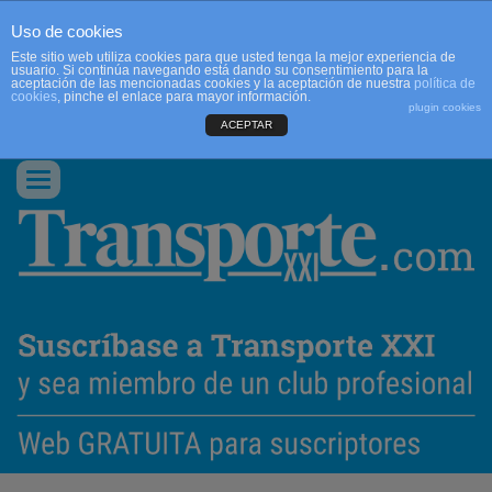
Uso de cookies
Este sitio web utiliza cookies para que usted tenga la mejor experiencia de
usuario. Si continúa navegando está dando su consentimiento para la
aceptación de las mencionadas cookies y la aceptación de nuestra
política de
cookies
, pinche el enlace para mayor información.
plugin cookies
ACEPTAR
QUIENES SOMOS
CONTACTO
PUBLICIDAD
ACCEDER
Conmutar
navegación