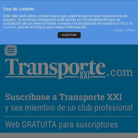
Uso de cookies
Este sitio web utiliza cookies para que usted tenga la mejor experiencia de
usuario. Si continúa navegando está dando su consentimiento para la
aceptación de las mencionadas cookies y la aceptación de nuestra
política de
cookies
, pinche el enlace para mayor información.
plugin cookies
ACEPTAR
QUIENES SOMOS
CONTACTO
PUBLICIDAD
ACCEDER
Conmutar
navegación