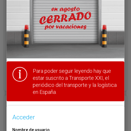
Acceder
Nombre de usuario
Clave
Para poder seguir leyendo hay que
¿Olvidó su clave?
estar suscrito a Transporte XXI, el
Haga clic aquí para recuperarla.
periódico del transporte y la logística
en España.
Registrarse
Acceder
Nombre de usuario (elija un nombre)
*
Nombre de usuario