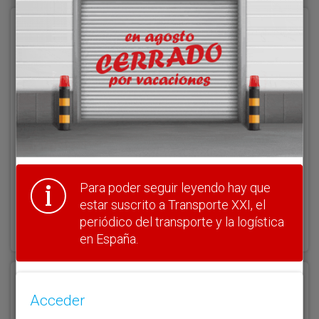
Acceder
Nombre de usuario
Clave
Para poder seguir leyendo hay que
estar suscrito a Transporte XXI, el
¿Olvidó su clave?
periódico del transporte y la logística
Haga clic aquí para recuperarla.
en España.
Registrarse
Acceder