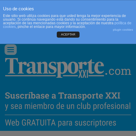
Uso de cookies
Este sitio web utiliza cookies para que usted tenga la mejor experiencia de
usuario. Si continúa navegando está dando su consentimiento para la
aceptación de las mencionadas cookies y la aceptación de nuestra
política de
cookies
, pinche el enlace para mayor información.
plugin cookies
ACEPTAR
QUIENES SOMOS
CONTACTO
PUBLICIDAD
ACCEDER
Conmutar
navegación