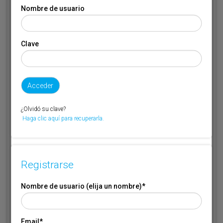
Nombre de usuario (elija un nombre)
*
Nombre de usuario
Email
*
Clave
Código de suscriptor
(1) (2)
Si no recuerda o no tiene a mano su código de suscriptor llame al
¿Olvidó su clave?
teléfono 944 400 000 y se lo recordaremos.
Haga clic aquí para recuperarla.
Si no es suscriptor de Transporte XXI deje este campo en blanco.
* Campo obligatorio
Registrarse
Por favor indique que ha leído y está de acuerdo con las
Condiciones
*
de Uso
Nombre de usuario (elija un nombre)
*
Email
*