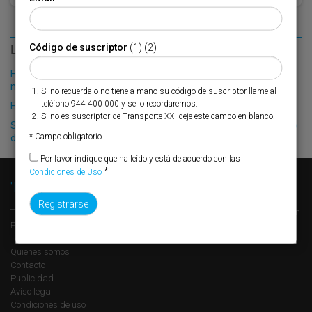
LO MÁS LEÍDO
Código de suscriptor
(1) (2)
Fribasa refuerza su logística con la puesta en marcha de una
nueva base en Vizcaya
Si no recuerda o no tiene a mano su código de suscriptor llame al
teléfono 944 400 000 y se lo recordaremos.
El Puerto de Valencia crecerá en oferta ro-pax
Si no es suscriptor de Transporte XXI deje este campo en blanco.
Siport21 presenta dos nuevos proyectos durante el 49º Congreso
* Campo obligatorio
de Ingeniería Naval e Industria Marítima
Por favor indique que ha leído y está de acuerdo con las
*
Condiciones de Uso
Transporte XXI
Transporte XXI es el periódico de referencia del transporte y la logística en
España, perteneciente al Grupo XXI de Comunicación Empresarial.
Quienes somos
Contacto
Publicidad
Aviso legal
Condiciones de uso