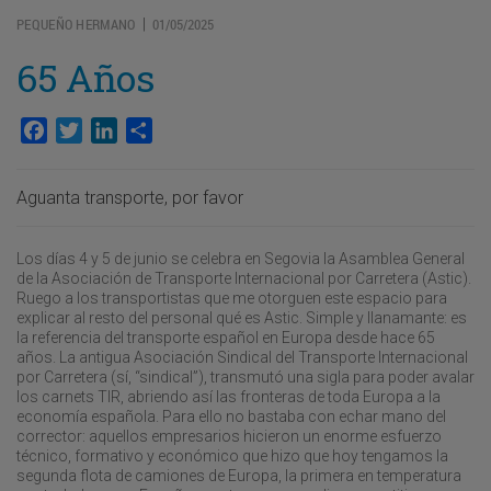
PEQUEÑO HERMANO
01/05/2025
|
65 Años
Facebook
Twitter
LinkedIn
Compartir
Aguanta transporte, por favor
Los días 4 y 5 de junio se celebra en Segovia la Asamblea General
de la Asociación de Transporte Internacional por Carretera (Astic).
Ruego a los transportistas que me otorguen este espacio para
explicar al resto del personal qué es Astic. Simple y llanamante: es
la referencia del transporte español en Europa desde hace 65
años. La antigua Asociación Sindical del Transporte Internacional
por Carretera (sí, “sindical”), transmutó una sigla para poder avalar
los carnets TIR, abriendo así las fronteras de toda Europa a la
economía española. Para ello no bastaba con echar mano del
corrector: aquellos empresarios hicieron un enorme esfuerzo
técnico, formativo y económico que hizo que hoy tengamos la
segunda flota de camiones de Europa, la primera en temperatura