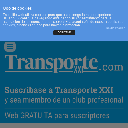
Uso de cookies
Este sitio web utiliza cookies para que usted tenga la mejor experiencia de
usuario. Si continúa navegando está dando su consentimiento para la
aceptación de las mencionadas cookies y la aceptación de nuestra
política de
cookies
, pinche el enlace para mayor información.
plugin cookies
ACEPTAR
QUIENES SOMOS
CONTACTO
PUBLICIDAD
ACCEDER
Conmutar
navegación