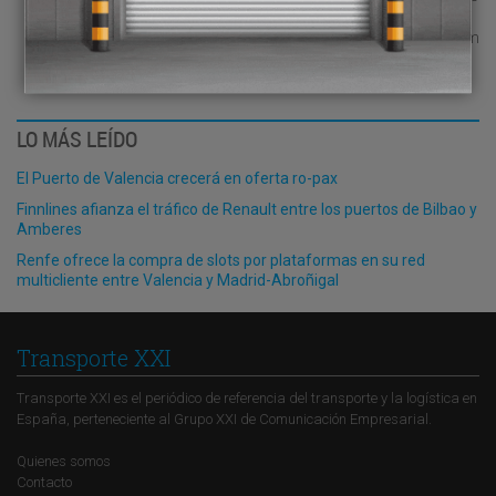
javier.miranda@grupoxxi.com
LO MÁS LEÍDO
El Puerto de Valencia crecerá en oferta ro-pax
Finnlines afianza el tráfico de Renault entre los puertos de Bilbao y
Amberes
Renfe ofrece la compra de slots por plataformas en su red
multicliente entre Valencia y Madrid-Abroñigal
Transporte XXI
Transporte XXI es el periódico de referencia del transporte y la logística en
España, perteneciente al Grupo XXI de Comunicación Empresarial.
Quienes somos
Contacto