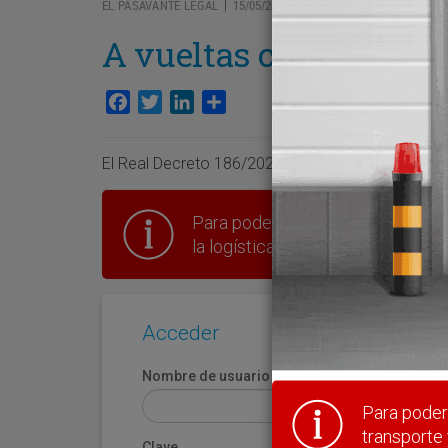
EL PASAVANTE LEGAL
15/05/2023
|
A vueltas con la consi
Facebook
Twitter
LinkedIn
Compartir
El Real Decreto 186/2023 amplía la consignación 
Para poder seguir leyendo hay que
la logística en España.
Acceder
Nombre de usuario
Para poder 
transporte 
Clave