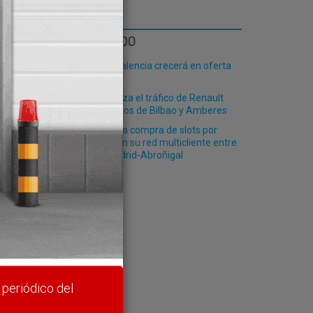
s
LO MÁS LEÍDO
El Puerto de Valencia crecerá en oferta
ro-pax
Finnlines afianza el tráfico de Renault
entre los puertos de Bilbao y Amberes
Renfe ofrece la compra de slots por
plataformas en su red multicliente entre
rte y
Valencia y Madrid-Abroñigal
 periódico del