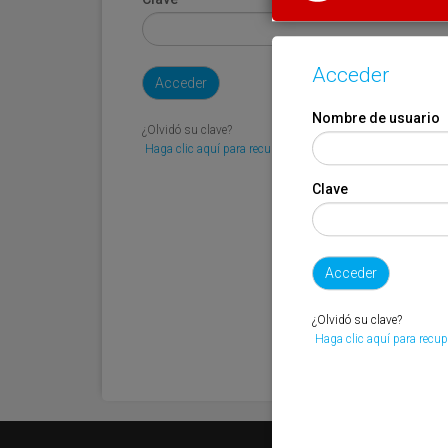
Acceder
Nombre de usuario
¿Olvidó su clave?
Haga clic aquí para recuperarla.
Clave
¿Olvidó su clave?
Haga clic aquí para recup