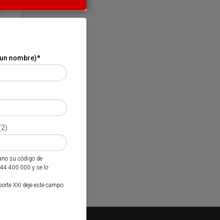
 un nombre)
*
(2)
mano su código de
944 400 000 y se lo
porte XXI deje este campo