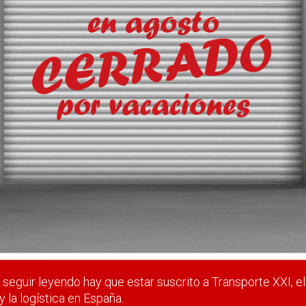
gnación obligatoria de buque
obligatoria fuera de los puertos españoles
 estar suscrito a Transporte XXI, el periódico del transpo
Registrarse
Nombre de usuario (elija un nombre)
*
seguir leyendo hay que estar suscrito a Transporte XXI, el
y la logística en España.
Email
*