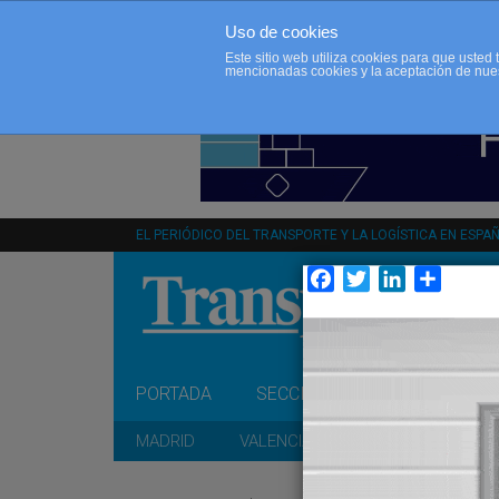
Uso de cookies
Este sitio web utiliza cookies para que uste
mencionadas cookies y la aceptación de nue
EL PERIÓDICO DEL TRANSPORTE Y LA LOGÍSTICA EN ESPA
Facebook
Twitter
LinkedIn
Compar
PORTADA
SECCIONES
OPINIÓN
MADRID
VALENCIA
CATALUÑA
A