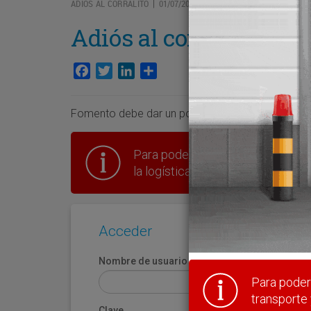
ADIÓS AL CORRALITO
01/07/2008
|
Adiós al corralito
Facebook
Twitter
LinkedIn
Compartir
Fomento debe dar un portazo, un adiós al corralit
Para poder seguir leyendo hay que
la logística en España.
Acceder
Nombre de usuario
Para poder 
transporte 
Clave