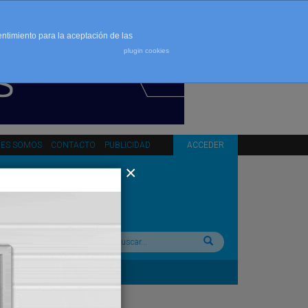
entimiento para la aceptación de las
plugin cookies
NES SOMOS
CONTACTO
PUBLICIDAD
ACCEDER
Buscar: