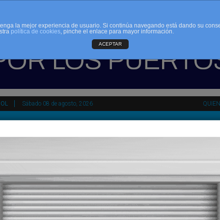
d tenga la mejor experiencia de usuario. Si continúa navegando está dando su cons
stra
política de cookies
, pinche el enlace para mayor información.
ACEPTAR
ÑOL
Sábado 08 de agosto, 2026
QUIE
HEMEROTECA
AGENDA
KIOSKO
NDALUCÍA
PAÍS VASCO
ESPAÑA
INTERNACIONAL