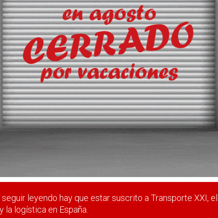
o, al que quiere igualar el transporte como otro servicio portuar
 estar suscrito a Transporte XXI, el periódico del transpo
Registrarse
Nombre de usuario (elija un nombre)
*
seguir leyendo hay que estar suscrito a Transporte XXI, el
y la logística en España.
Email
*