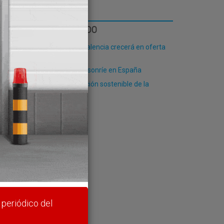
LO MÁS LEÍDO
El Puerto de Valencia crecerá en oferta
ro-pax
El contenedor sonríe en España
io
IoT y la revolución sostenible de la
logística
rte y
 periódico del