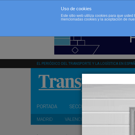
Uso de cookies
Este sitio web utiliza cookies para que uste
mencionadas cookies y la aceptación de nue
EL PERIÓDICO DEL TRANSPORTE Y LA LOGÍSTICA EN ESPA
PORTADA
SECCIONES
OPINIÓN
MADRID
VALENCIA
CATALUÑA
A