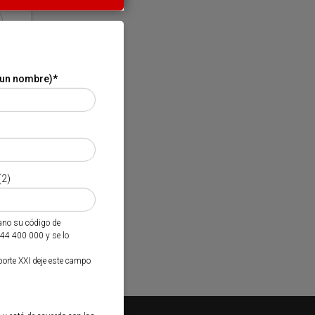
 un nombre)
*
(2)
mano su código de
944 400 000 y se lo
porte XXI deje este campo