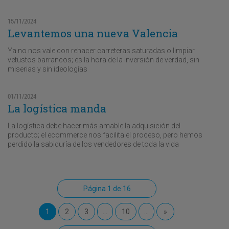
15/11/2024
Levantemos una nueva Valencia
Ya no nos vale con rehacer carreteras saturadas o limpiar
vetustos barrancos; es la hora de la inversión de verdad, sin
miserias y sin ideologías
01/11/2024
La logística manda
La logística debe hacer más amable la adquisición del
producto; el ecommerce nos facilita el proceso, pero hemos
perdido la sabiduría de los vendedores de toda la vida
Página 1 de 16
1
2
3
...
10
...
»