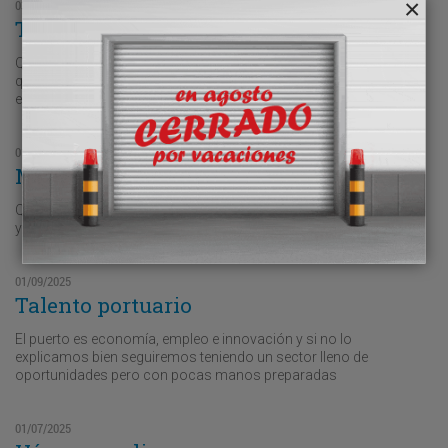
03/11/2025
Travesía tranquila
Que la paz perjudique a las cuentas de resultados revela hasta
qué punto hemos normalizado el conflicto como parte del
equilibro económico
01/10/2025
Mover el muelle
Queda poco para que el estibador deje de tratar contenedores
y gestione algoritmos.
01/09/2025
Talento portuario
El puerto es economía, empleo e innovación y si no lo
explicamos bien seguiremos teniendo un sector lleno de
oportunidades pero con pocas manos preparadas
01/07/2025