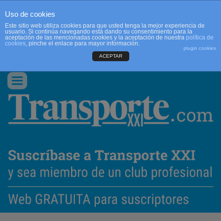
Uso de cookies
Este sitio web utiliza cookies para que usted tenga la mejor experiencia de
usuario. Si continúa navegando está dando su consentimiento para la
aceptación de las mencionadas cookies y la aceptación de nuestra
política de
cookies
, pinche el enlace para mayor información.
plugin cookies
ACEPTAR
QUIENES SOMOS
CONTACTO
PUBLICIDAD
ACCEDER
Conmutar
navegación