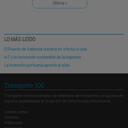
Última »
LO MÁS LEÍDO
El Puerto de Valencia crecerá en oferta ro-pax
IoT y la revolución sostenible de la logística
La inversión portuaria apunta al alza
Transporte XXI
Transporte XXI es el periódico de referencia del transporte y la logística en
España, perteneciente al Grupo XXI de Comunicación Empresarial.
Quienes somos
Contacto
Publicidad