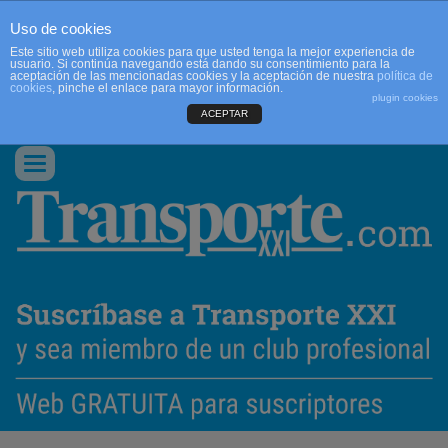
Uso de cookies
Este sitio web utiliza cookies para que usted tenga la mejor experiencia de
usuario. Si continúa navegando está dando su consentimiento para la
aceptación de las mencionadas cookies y la aceptación de nuestra
política de
cookies
, pinche el enlace para mayor información.
plugin cookies
ACEPTAR
QUIENES SOMOS
CONTACTO
PUBLICIDAD
ACCEDER
Conmutar
navegación