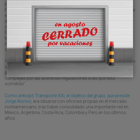
En este sentido, el gran objetivo de filial estadounidense Alonso
Forwarding USA, bajo la dirección de Jaime Cabrera, es adentrarse
en el negocio de la intermediación de la carga aérea entre el norte
de América, Europa y Asia, “gracias a un programa de
consolidación que cuenta con el apoyo de las oficinas de Alonso
Forwarding en Latinoamérica y Centroamérica”. Asimismo, la
transitaria gestionará la comercialización de servicios en
marítimo y transporte local en el sur de Florida de todo tipo de
carga.
Por otro lado, el grupo destaca que “uno de los grandes activos de
la nueva delegación es su completo servicio de aduanas en un
país, Estados Unidos, donde estas tareas pueden resultar
complejas por las diferentes regulaciones a las que está
sometido”.
Como anticipó Transporte XXI, el objetivo del grupo, que preside
Jorge Alonso
, era situarse con oficinas propias en el mercado
norteamericano, tras haber consolidado una importante red en
México, Argentina, Costa Rica, Colombia y Perú en los últimos
años.