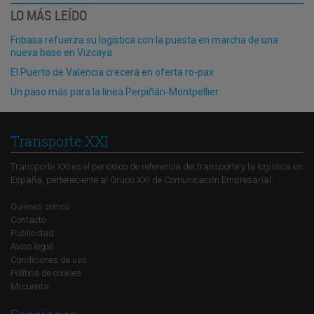
LO MÁS LEÍDO
Fribasa refuerza su logística con la puesta en marcha de una
nueva base en Vizcaya
El Puerto de Valencia crecerá en oferta ro-pax
Un paso más para la línea Perpiñán-Montpellier
Transporte XXI
Transporte XXI es el periódico de referencia del transporte y la logística en
España, perteneciente al Grupo XXI de Comunicación Empresarial.
Quienes somos
Contacto
Publicidad
Aviso legal
Condiciones de uso
Política de cookies
Mi cuenta