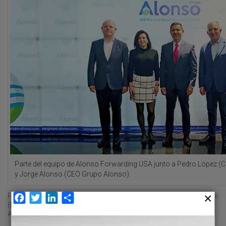
Parte del equipo de Alonso Forwarding USA junto a Pedro López 
y Jorge Alonso (CEO Grupo Alonso).
Para ello, el holding ha puesto en servicio una delegación en Miami
Facebook
Twitter
LinkedIn
Compartir
(Florida) que “cubrirá la creciente demanda de servicios en
América del Norte”, explica la compañía en un comunicado.