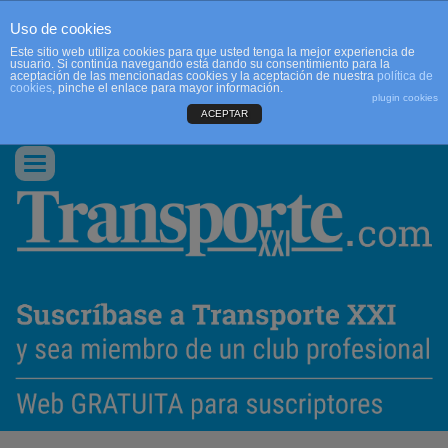
Uso de cookies
Este sitio web utiliza cookies para que usted tenga la mejor experiencia de
usuario. Si continúa navegando está dando su consentimiento para la
aceptación de las mencionadas cookies y la aceptación de nuestra
política de
cookies
, pinche el enlace para mayor información.
plugin cookies
ACEPTAR
QUIENES SOMOS
CONTACTO
PUBLICIDAD
ACCEDER
Conmutar
navegación