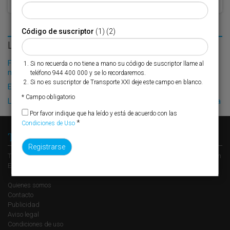
Código de suscriptor
(1) (2)
LO MÁS LEÍDO
Fribasa refuerza su logística con la puesta en marcha de una
Si no recuerda o no tiene a mano su código de suscriptor llame al
nueva base en Vizcaya
teléfono 944 400 000 y se lo recordaremos.
Si no es suscriptor de Transporte XXI deje este campo en blanco.
El Puerto de Valencia crecerá en oferta ro-pax
* Campo obligatorio
La mexicana Pemex mueve ficha para desembarcar en La Coruña
Por favor indique que ha leído y está de acuerdo con las
*
Condiciones de Uso
Transporte XXI
Transporte XXI es el periódico de referencia del transporte y la logística en
España, perteneciente al Grupo XXI de Comunicación Empresarial.
Quienes somos
Contacto
Publicidad
Aviso legal
Condiciones de uso