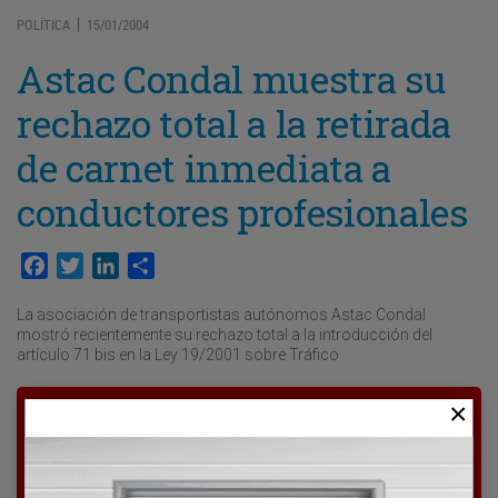
POLÍTICA
15/01/2004
|
Astac Condal muestra su
rechazo total a la retirada
de carnet inmediata a
conductores profesionales
Facebook
Twitter
LinkedIn
Compartir
La asociación de transportistas autónomos Astac Condal
mostró recientemente su rechazo total a la introducción del
artículo 71 bis en la Ley 19/2001 sobre Tráfico
Para poder seguir leyendo hay que estar
suscrito a Transporte XXI, el periódico
del transporte y la logística en España.