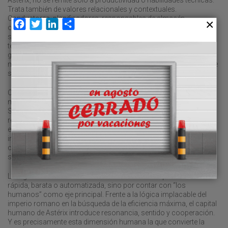
Trata también de valores relacionales y contextuales.
Conductores, planificadores, responsables de almacén,
Facebook
Twitter
LinkedIn
Compartir
operadores y carretilleros actúan como mediadores entre
sistemas digitales abstractos y realidades físicas, sociales y
territoriales concretas. Son ellos quienes detectan anomalías,
gestionan imprevistos, negocian tensiones, reinterpretan y
mantienen la confianza entre los distintos actores de la cadena de
suministro.
Como en la aldea irreductible de Astérix, la verdadera “poción
mágica” de la logística no es tecnológica sino humana: el equipo.
Se encuentra en la confianza, la formación, la autonomía
responsable y en la capacidad de aprender colectivamente de los
errores no forzados. En un entorno acelerado, sólo estos
ingredientes permiten transformar la presión del tiempo en
capacidad de respuesta y la complejidad en innovación
sostenible.
La logística del 2026 no tendrá éxito únicamente por ser más
rápida, barata o automatizada, sino por contar con “los
humanos” como eje principal. Frente a la lógica implacable del
imperio romano en la búsqueda de la eficiencia máxima, el capital
humano de Astérix introduce resonancia, sentido y cooperación.
Y es precisamente esta dimensión humana la que convierte la