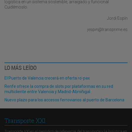
logística en un sistema sostenible, arraigado y funcional.
Cuidémoslo.
Jordi Espín
jespin@transprime.es
LO MÁS LEÍDO
El Puerto de Valencia crecerá en oferta ro-pax
Renfe ofrece la compra de slots por plataformas en su red
multicliente entre Valencia y Madrid-Abroñigal
Nuevo plazo para los accesos ferroviarios al puerto de Barcelona
Transporte XXI
Transporte XXI es el periódico de referencia del transporte y la logística en