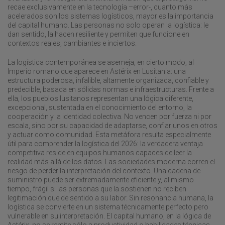
recae exclusivamente en la tecnología –error-, cuanto más
acelerados son los sistemas logísticos, mayor es la importancia
del capital humano. Las personas no solo operan la logística: le
dan sentido, la hacen resiliente y permiten que funcione en
contextos reales, cambiantes e inciertos.
La logística contemporánea se asemeja, en cierto modo, al
Imperio romano que aparece en Astérix en Lusitania: una
estructura poderosa, infalible, altamente organizada, confiable y
predecible, basada en sólidas normas e infraestructuras. Frente a
ella, los pueblos lusitanos representan una lógica diferente,
excepcional, sustentada en el conocimiento del entorno, la
cooperación y la identidad colectiva. No vencen por fuerza ni por
escala, sino por su capacidad de adaptarse, confiar unos en otros
y actuar como comunidad. Esta metáfora resulta especialmente
útil para comprender la logística del 2026: la verdadera ventaja
competitiva reside en equipos humanos capaces de leer la
realidad más allá de los datos. Las sociedades moderna corren el
riesgo de perder la interpretación del contexto. Una cadena de
suministro puede ser extremadamente eficiente y, al mismo
tiempo, frágil si las personas que la sostienen no reciben
legitimación que de sentido a su labor. Sin resonancia humana, la
logística se convierte en un sistema técnicamente perfecto pero
vulnerable en su interpretación. El capital humano, en la lógica de
Astérix, no se remite sólo a productividad o habilidades técnicas.