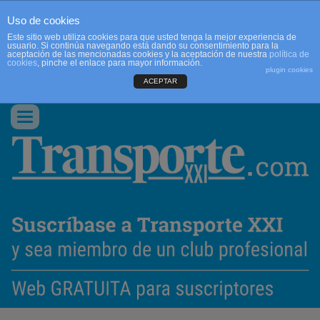
Uso de cookies
Este sitio web utiliza cookies para que usted tenga la mejor experiencia de
usuario. Si continúa navegando está dando su consentimiento para la
aceptación de las mencionadas cookies y la aceptación de nuestra
política de
cookies
, pinche el enlace para mayor información.
plugin cookies
ACEPTAR
QUIENES SOMOS
CONTACTO
PUBLICIDAD
ACCEDER
Conmutar
navegación