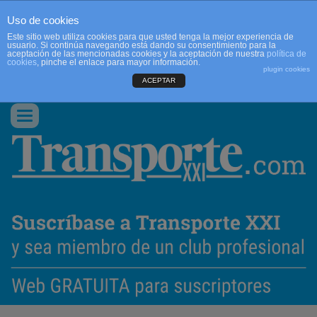
Uso de cookies
Este sitio web utiliza cookies para que usted tenga la mejor experiencia de
usuario. Si continúa navegando está dando su consentimiento para la
aceptación de las mencionadas cookies y la aceptación de nuestra
política de
cookies
, pinche el enlace para mayor información.
plugin cookies
ACEPTAR
QUIENES SOMOS
CONTACTO
PUBLICIDAD
ACCEDER
Conmutar
navegación