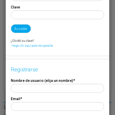
Clave
Código de suscriptor
(1) (2)
Si no recuerda o no tiene a mano su código de suscriptor llame al
teléfono 944 400 000 y se lo recordaremos.
Si no es suscriptor de Transporte XXI deje este campo en blanco.
¿Olvidó su clave?
Haga clic aquí para recuperarla.
* Campo obligatorio
Por favor indique que ha leído y está de acuerdo con las
Condiciones
*
de Uso
Registrarse
Nombre de usuario (elija un nombre)
*
Email
*
LO MÁS LEÍDO