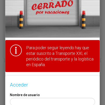
Clave
¿Olvidó su clave?
Para poder seguir leyendo hay que
Haga clic aquí para recuperarla.
estar suscrito a Transporte XXI, el
periódico del transporte y la logística
en España.
Registrarse
Nombre de usuario (elija un nombre)
*
Acceder
Nombre de usuario
Email
*