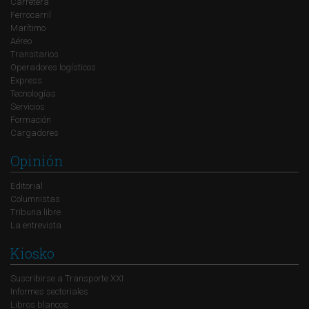
Carretera
Ferrocarril
Marítimo
Aéreo
Transitarios
Operadores logísticos
Express
Tecnologías
Servicios
Formación
Cargadores
Opinión
Editorial
Columnistas
Tribuna libre
La entrevista
Kiosko
Suscribirse a Transporte XXI
Informes sectoriales
Libros blancos