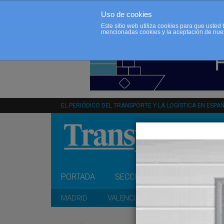
Uso de cookies
Este sitio web utiliza cookies para que uste
mencionadas cookies y la aceptación de nue
EL PERIÓDICO DEL TRANSPORTE Y LA LOGÍSTICA EN ESPA
PORTADA
SECCIONES
OPINIÓN
MADRID
VALENCIA
CATALUÑA
A