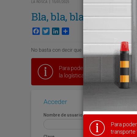
LA ROSCA
15/01/2025
|
Bla, bla, bla…
Facebook
Twitter
LinkedIn
Compartir
No basta con decir que el transporte es un sector
Para poder seguir leyendo hay que
la logística en España.
Acceder
Nombre de usuario
Para poder 
transporte 
Clave