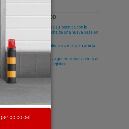
LO MÁS LEÍDO
Fribasa refuerza su logística con la
puesta en marcha de una nueva base en
Vizcaya
El Puerto de Valencia crecerá en oferta
ro-pax
La falta de relevo generacional aprieta al
rte y
transporte y la logística
 periódico del