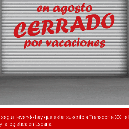
 estratégico; hay que tratarlo como tal
 estar suscrito a Transporte XXI, el periódico del transpo
Registrarse
Nombre de usuario (elija un nombre)
*
seguir leyendo hay que estar suscrito a Transporte XXI, el
y la logística en España.
Email
*