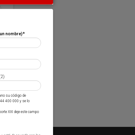
 un nombre)
*
(2)
mano su código de
944 400 000 y se lo
porte XXI deje este campo