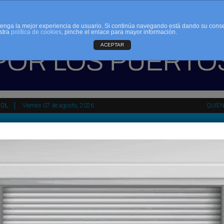
d tenga la mejor experiencia de usuario. Si continúa navegando está dando su cons
stra
política de cookies
, pinche el enlace para mayor información.
ACEPTAR
ÑOL
Viernes 07 de agosto, 2026
QUIE
HEMEROTECA
AGENDA
KIOSKO
NDALUCÍA
PAÍS VASCO
ESPAÑA
INTERNACIONAL