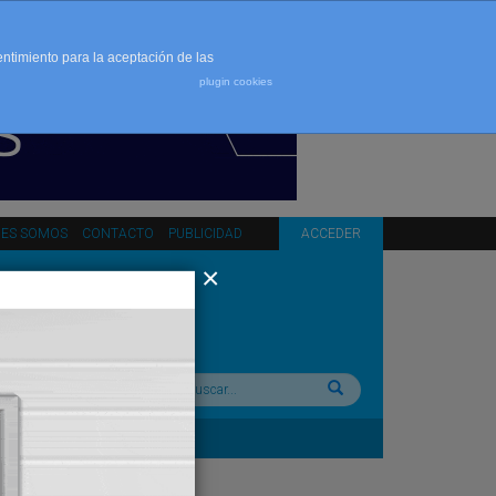
entimiento para la aceptación de las
plugin cookies
NES SOMOS
CONTACTO
PUBLICIDAD
ACCEDER
Buscar: