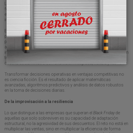
La solución no pasa por añadir más personal o más espacio de
forma reactiva. Eso es caro, ineficiente y muchas veces inútil. El
enfoque que marca la diferencia es el predictivo y cuantitativo,
impulsado por modelos de Decision AI.
Esta inteligencia operativa permite: prever escenarios de estrés y
preparar la cadena antes de que colapse; dimensionar con
precisión recursos críticos (personal, vehículos, capacidad de
almacenamiento); simular escenarios alternativos, evaluar
impactos y anticipar decisiones; optimizar la logística inversa, con
trazabilidad y tiempos de respuesta razonables; orquestar toda la
cadena de suministro con una visión integrada, flexible y resiliente.
Transformar decisiones operativas en ventajas competitivas no
es ciencia ficción. Es el resultado de aplicar matemáticas
avanzadas, algoritmos predictivos y análisis de datos robustos
en la toma de decisiones diarias.
De la improvisación a la resiliencia
Lo que distingue a las empresas que superan el
Black Friday
de
aquellas que solo sobreviven es su capacidad de adaptación
estructural, no la agresividad de sus descuentos. El reto no está en
multiplicar las ventas, sino en multiplicar la eficiencia de forma