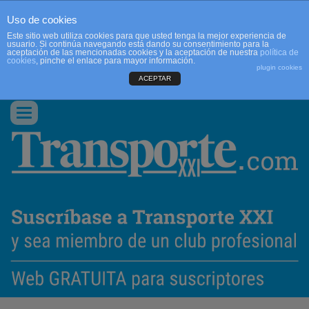
Uso de cookies
Este sitio web utiliza cookies para que usted tenga la mejor experiencia de
usuario. Si continúa navegando está dando su consentimiento para la
aceptación de las mencionadas cookies y la aceptación de nuestra
política de
cookies
, pinche el enlace para mayor información.
plugin cookies
ACEPTAR
QUIENES SOMOS
CONTACTO
PUBLICIDAD
ACCEDER
Conmutar
navegación