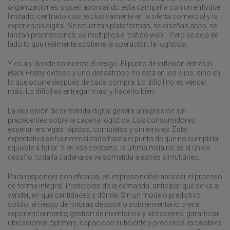
organizaciones siguen abordando esta campaña con un enfoque
limitado, centrado casi exclusivamente en la oferta comercial y la
experiencia digital. Se refuerzan plataformas, se diseñan apps, se
lanzan promociones, se multiplica el tráfico web… Pero se deja de
lado lo que realmente sostiene la operación: la logística.
Y es ahí donde comienza el riesgo. El punto de inflexión entre un
Black Frida
y exitoso y uno desastroso no está en los clics, sino en
lo que ocurre después de cada compra. Lo difícil no es vender
más. Lo difícil es entregar más, y hacerlo bien.
La explosión de demanda digital genera una presión sin
precedentes sobre la cadena logística. Los consumidores
esperan entregas rápidas, completas y sin errores. Esta
expectativa se ha normalizado hasta el punto de que no cumplirla
equivale a fallar. Y en ese contexto, la última milla no es el único
desafío: toda la cadena se ve sometida a estrés simultáneo.
Para responder con eficacia, es imprescindible abordar el proceso
de forma integral. Predicción de la demanda: anticipar qué se va a
vender, en qué cantidades y dónde. Sin un modelo predictivo
sólido, el riesgo de roturas de
stock
o sobreinventario crece
exponencialmente; gestión de inventarios y almacenes: garantizar
ubicaciones óptimas, capacidad suficiente y procesos escalables