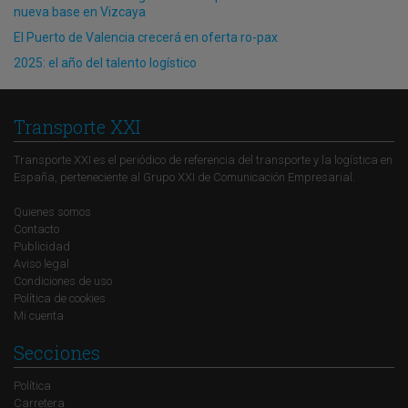
nueva base en Vizcaya
El Puerto de Valencia crecerá en oferta ro-pax
2025: el año del talento logístico
Transporte XXI
Transporte XXI es el periódico de referencia del transporte y la logística en
España, perteneciente al Grupo XXI de Comunicación Empresarial.
Quienes somos
Contacto
Publicidad
Aviso legal
Condiciones de uso
Política de cookies
Mi cuenta
Secciones
Política
Carretera