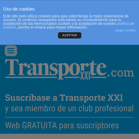
Uso de cookies
Este sitio web utiliza cookies para que usted tenga la mejor experiencia de
usuario. Si continúa navegando está dando su consentimiento para la
aceptación de las mencionadas cookies y la aceptación de nuestra
política de
cookies
, pinche el enlace para mayor información.
plugin cookies
ACEPTAR
QUIENES SOMOS
CONTACTO
PUBLICIDAD
ACCEDER
Conmutar
navegación