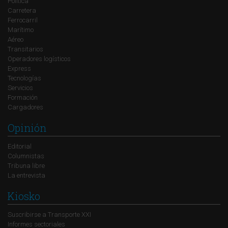
Política
Carretera
Ferrocarril
Marítimo
Aéreo
Transitarios
Operadores logísticos
Express
Tecnologías
Servicios
Formación
Cargadores
Opinión
Editorial
Columnistas
Tribuna libre
La entrevista
Kiosko
Suscribirse a Transporte XXI
Informes sectoriales